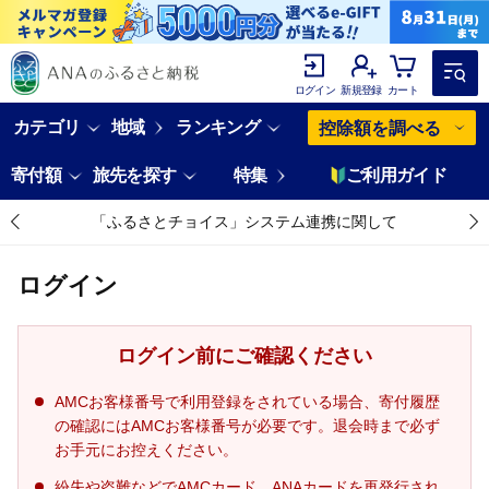
ログイン
新規登録
カート
カテゴリ
地域
ランキング
控除額を調べる
寄付額
旅先を探す
特集
ご利用ガイド
「ふるさとチョイス」システム連携に関して
ログイン
ログイン前にご確認ください
AMCお客様番号で利用登録をされている場合、寄付履歴
の確認にはAMCお客様番号が必要です。退会時まで必ず
お手元にお控えください。
紛失や盗難などでAMCカード、ANAカードを再発行され