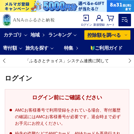
ログイン
新規登録
カート
カテゴリ
地域
ランキング
控除額を調べる
寄付額
旅先を探す
特集
ご利用ガイド
「ふるさとチョイス」システム連携に関して
ログイン
ログイン前にご確認ください
AMCお客様番号で利用登録をされている場合、寄付履歴
の確認にはAMCお客様番号が必要です。退会時まで必ず
お手元にお控えください。
紛失や盗難などでAMCカード、ANAカードを再発行され