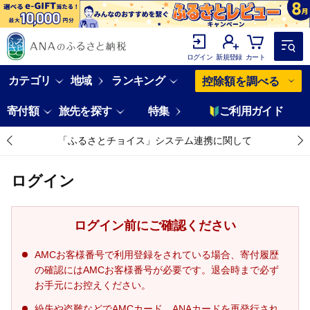
ログイン
新規登録
カート
カテゴリ
地域
ランキング
控除額を調べる
寄付額
旅先を探す
特集
ご利用ガイド
「ふるさとチョイス」システム連携に関して
ログイン
ログイン前にご確認ください
AMCお客様番号で利用登録をされている場合、寄付履歴
の確認にはAMCお客様番号が必要です。退会時まで必ず
お手元にお控えください。
紛失や盗難などでAMCカード、ANAカードを再発行され