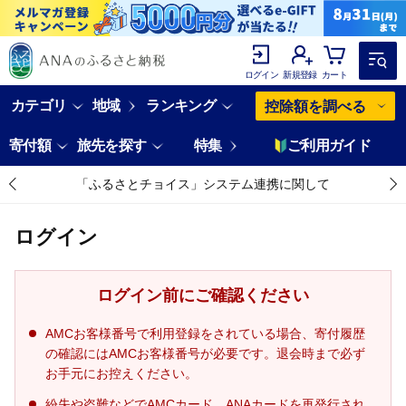
ログイン
新規登録
カート
カテゴリ
地域
ランキング
控除額を調べる
寄付額
旅先を探す
特集
ご利用ガイド
「ふるさとチョイス」システム連携に関して
ログイン
ログイン前にご確認ください
AMCお客様番号で利用登録をされている場合、寄付履歴
の確認にはAMCお客様番号が必要です。退会時まで必ず
お手元にお控えください。
紛失や盗難などでAMCカード、ANAカードを再発行され