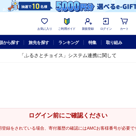
お気に入り
ご利用ガイド
新規登録
ログイン
カート
額から探す
旅先を探す
ランキング
特集
取り組み
「ふるさとチョイス」システム連携に関して
ログイン前にご確認ください
用登録をされている場合、寄付履歴の確認にはAMCお客様番号が必要で
。