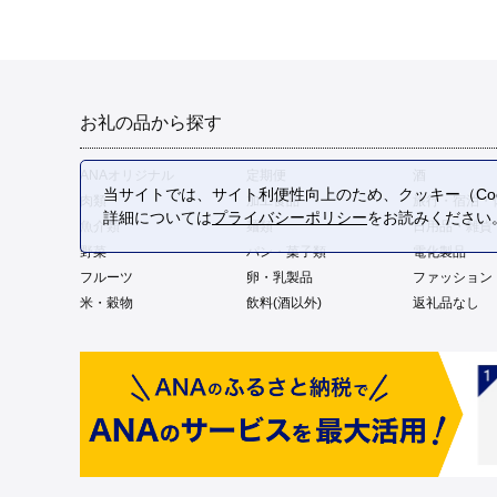
お礼の品から探す
ANAオリジナル
定期便
酒
当サイトでは、サイト利便性向上のため、クッキー（Coo
肉類
加工食品
旅行・宿泊・
詳細については
プライバシーポリシー
をお読みください
魚介類
麺類
日用品・雑貨
野菜
パン・菓子類
電化製品
フルーツ
卵・乳製品
ファッション
米・穀物
飲料(酒以外)
返礼品なし