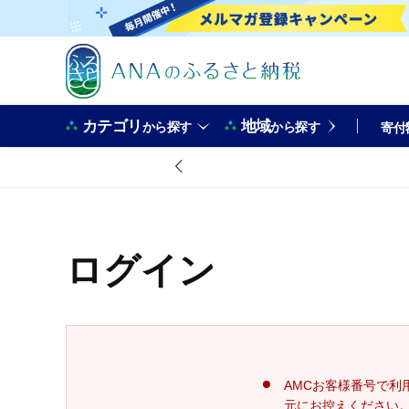
カテゴリ
地域
から探す
から探す
寄付
ログイン
AMCお客様番号で利
元にお控えください