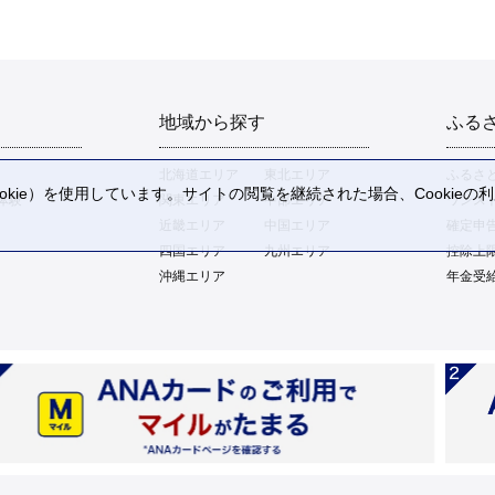
地域から探す
ふる
北海道エリア
東北エリア
ふるさ
kie）を使用しています。サイトの閲覧を継続された場合、Cookie
体験
関東エリア
中部エリア
ワンス
。
近畿エリア
中国エリア
確定申
四国エリア
九州エリア
控除上
沖縄エリア
年金受