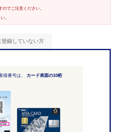
ますのでご注意ください。
さい。
に登録していない方
お客様番号は、
カード表面の10桁