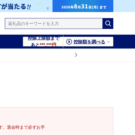
控除上限額まで
控除額を調べる
あと
***,***円
す。退会時まで必ずお手