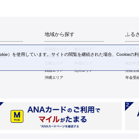
地域から探す
ふる
北海道エリア
東北エリア
ふるさ
kie）を使用しています。サイトの閲覧を継続された場合、Cookie
体験
関東エリア
中部エリア
ワンス
。
近畿エリア
中国エリア
確定申
四国エリア
九州エリア
控除上
沖縄エリア
年金受