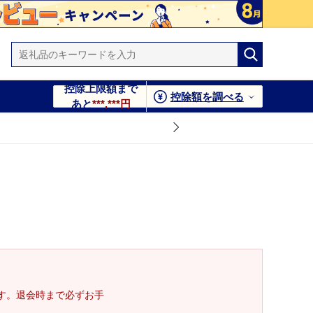
控除上限額まで
控除額を調べる
あと
***,***円
す。退会時まで必ずお手