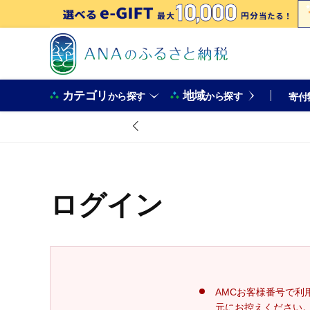
カテゴリ
地域
から探す
から探す
寄付
ログイン
AMCお客様番号で利
元にお控えください