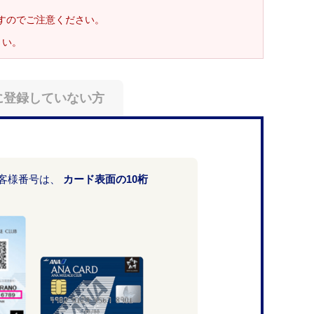
ますのでご注意ください。
さい。
に登録していない方
お客様番号は、
カード表面の10桁