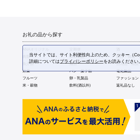
お礼の品から探す
ANAオリジナル
定期便
酒
当サイトでは、サイト利便性向上のため、クッキー（Coo
肉類
加工食品
旅行・宿泊・
詳細については
プライバシーポリシー
をお読みください
魚介類
麺類
日用品・雑貨
野菜
パン・菓子類
電化製品
フルーツ
卵・乳製品
ファッション
米・穀物
飲料(酒以外)
返礼品なし