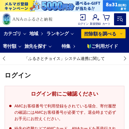
ログイン
新規登録
カート
カテゴリ
地域
ランキング
控除額を調べる
寄付額
旅先を探す
特集
ご利用ガイド
「ふるさとチョイス」システム連携に関して
ログイン
ログイン前にご確認ください
AMCお客様番号で利用登録をされている場合、寄付履歴
の確認にはAMCお客様番号が必要です。退会時まで必ず
お手元にお控えください。
紛失や盗難などでAMCカード、ANAカードを再発行され