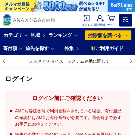
ログイン
新規登録
カート
カテゴリ
地域
ランキング
控除額を調べる
寄付額
旅先を探す
特集
ご利用ガイド
「ふるさとチョイス」システム連携に関して
ログイン
ログイン前にご確認ください
AMCお客様番号で利用登録をされている場合、寄付履歴
の確認にはAMCお客様番号が必要です。退会時まで必ず
お手元にお控えください。
紛失や盗難などでAMCカード、ANAカードを再発行され