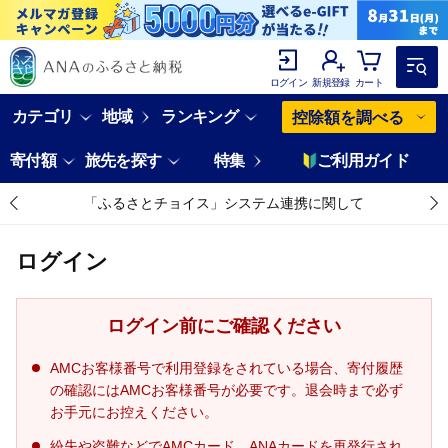
ログイン
新規登録
カート
カテゴリ
地域
ランキング
控除額を調べる
寄付額
旅先を探す
特集
ご利用ガイド
「ふるさとチョイス」システム連携に関して
ログイン
ログイン前にご確認ください
AMCお客様番号で利用登録をされている場合、寄付履歴
の確認にはAMCお客様番号が必要です。退会時まで必ず
お手元にお控えください。
紛失や盗難などでAMCカード、ANAカードを再発行され