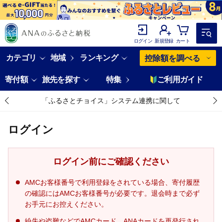
ログイン
新規登録
カート
カテゴリ
地域
ランキング
控除額を調べる
寄付額
旅先を探す
特集
ご利用ガイド
「ふるさとチョイス」システム連携に関して
ログイン
ログイン前にご確認ください
AMCお客様番号で利用登録をされている場合、寄付履歴
の確認にはAMCお客様番号が必要です。退会時まで必ず
お手元にお控えください。
紛失や盗難などでAMCカード、ANAカードを再発行され