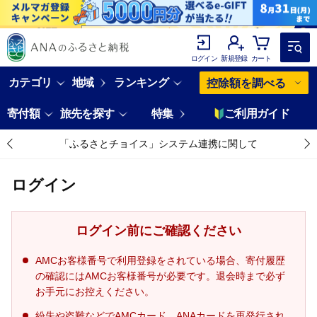
ログイン
新規登録
カート
カテゴリ
地域
ランキング
控除額を調べる
寄付額
旅先を探す
特集
ご利用ガイド
「ふるさとチョイス」システム連携に関して
ログイン
ログイン前にご確認ください
AMCお客様番号で利用登録をされている場合、寄付履歴
の確認にはAMCお客様番号が必要です。退会時まで必ず
お手元にお控えください。
紛失や盗難などでAMCカード、ANAカードを再発行され