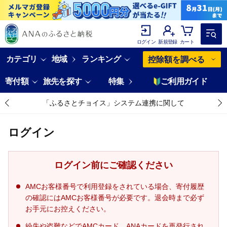
ログイン
新規登録
カート
カテゴリ
地域
ランキング
控除額を調べる
寄付額
旅先を探す
特集
ご利用ガイド
「ふるさとチョイス」システム連携に関して
ログイン
ログイン前にご確認ください
AMCお客様番号で利用登録をされている場合、寄付履歴
の確認にはAMCお客様番号が必要です。退会時まで必ず
お手元にお控えください。
紛失や盗難などでAMCカード、ANAカードを再発行され