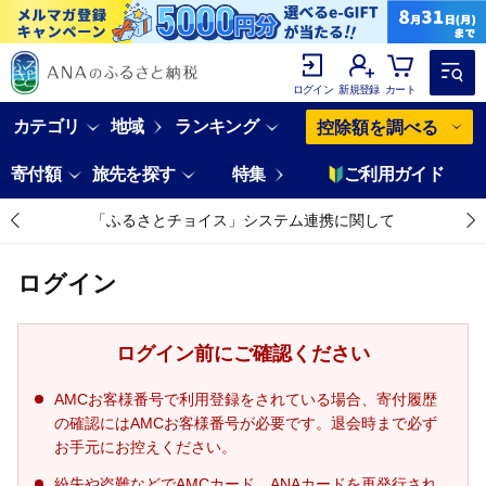
ログイン
新規登録
カート
カテゴリ
地域
ランキング
控除額を調べる
寄付額
旅先を探す
特集
ご利用ガイド
「ふるさとチョイス」システム連携に関して
ログイン
ログイン前にご確認ください
AMCお客様番号で利用登録をされている場合、寄付履歴
の確認にはAMCお客様番号が必要です。退会時まで必ず
お手元にお控えください。
紛失や盗難などでAMCカード、ANAカードを再発行され