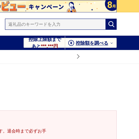
控除上限額まで
控除額を調べる
あと
***,***円
す。退会時まで必ずお手