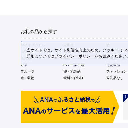
お礼の品から探す
ANAオリジナル
定期便
酒
当サイトでは、サイト利便性向上のため、クッキー（Coo
肉類
加工食品
旅行・宿泊・
詳細については
プライバシーポリシー
をお読みください
魚介類
麺類
日用品・雑貨
野菜
パン・菓子類
電化製品
フルーツ
卵・乳製品
ファッション
米・穀物
飲料(酒以外)
返礼品なし