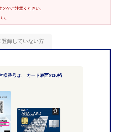
ますのでご注意ください。
さい。
に登録していない方
お客様番号は、
カード表面の10桁