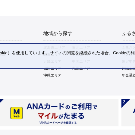
地域から探す
ふる
北海道エリア
東北エリア
ふるさ
kie）を使用しています。サイトの閲覧を継続された場合、Cookie
体験
関東エリア
中部エリア
ワンス
。
近畿エリア
中国エリア
確定申
四国エリア
九州エリア
控除上
沖縄エリア
年金受