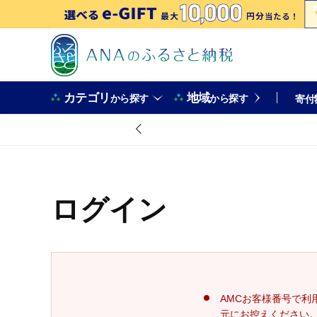
カテゴリ
地域
から探す
から探す
寄付
ログイン
AMCお客様番号で利
元にお控えください