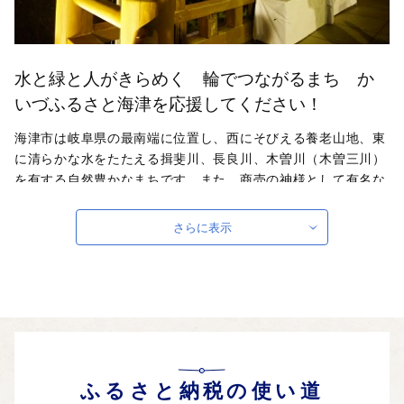
水と緑と人がきらめく 輪でつながるまち か
いづふるさと海津を応援してください！
海津市は岐阜県の最南端に位置し、西にそびえる養老山地、東
に清らかな水をたたえる揖斐川、長良川、木曽川（木曽三川）
を有する自然豊かなまちです。また、商売の神様として有名な
「おちょぼさん」こと千代保稲荷神社は、県内外から多数の参
拝者が訪れる人気の観光スポットです。本市では、恵まれた自
さらに表示
然環境の中で、安心して子育てができ、働き、生活ができる
「水と緑と人がきらめく 輪でつながるまち海津」の実現に向
け取り組んでいます。日本のほぼ真ん中に位置し、ほどよく便
利で、豊かな自然にも恵まれている海津市は、「都会」過ぎ
ず、「田舎」過ぎない、何をするのにも「ちょうどいいまち」
なのが魅力です。
自治体ホームページは
こちら
（外部サイト）
ふるさと納税の使い道
外部サイトへ遷移します。