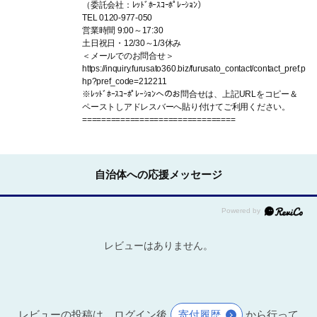
（委託会社：ﾚｯﾄﾞﾎｰｽｺｰﾎﾟﾚｰｼｮﾝ）
TEL 0120-977-050
営業時間 9:00～17:30
土日祝日・12/30～1/3休み
＜メールでのお問合せ＞
https://inquiry.furusato360.biz/furusato_contact/contact_pref.p
hp?pref_code=212211
※ﾚｯﾄﾞﾎｰｽｺｰﾎﾟﾚｰｼｮﾝへのお問合せは、上記URLをコピー＆
ペーストしアドレスバーへ貼り付けてご利用ください。
================================
自治体への応援メッセージ
レビューはありません。
レビューの投稿は、ログイン後
寄付履歴
から行って