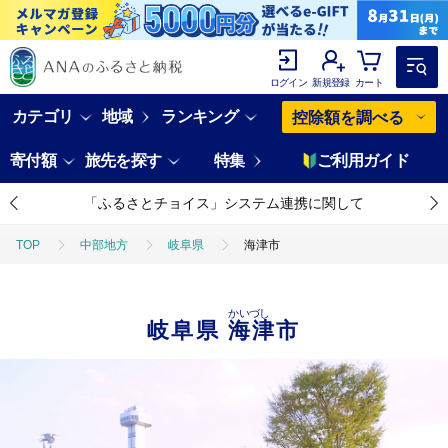
ログイン
新規登録
カート
カテゴリ
地域
ランキング
控除額を調べる
寄付額
旅先を探す
特集
ご利用ガイド
「ふるさとチョイス」システム連携に関して
TOP
中部地方
岐阜県
海津市
かいづし
岐阜県
海津市