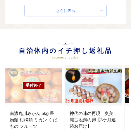
04
自然と調和のとれた 賑わいと活
力のある まちづくり事業
さらに表示
農林漁業の振興・河川漁業の保護
など
05
協働による 自主的・自立的な
まちづくり事業
自治体内のイチ押し返礼品
市民提案型協働事業など
recommendation
06
海津市のためになるなら何でも支
援
事業の指定に限らず、何でも支
援。
南濃丸川みかん 5kg 果
神代の味の再現 奥美
物類 柑橘類 ミカン くだ
濃古地鶏の卵【3ケ月連
もの フルーツ
続お届け】