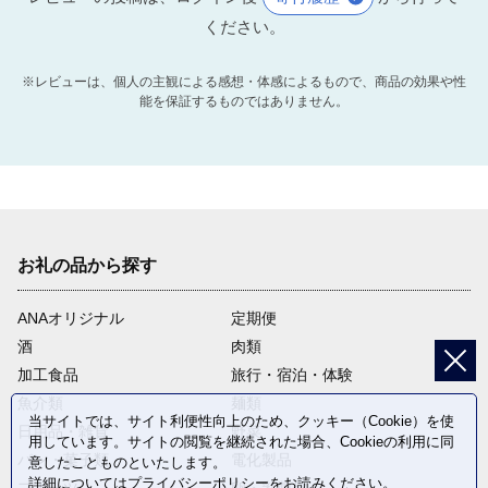
ください。
※レビューは、個人の主観による感想・体感によるもので、商品の効果や性
能を保証するものではありません。
お礼の品から探す
ANAオリジナル
定期便
酒
肉類
加工食品
旅行・宿泊・体験
魚介類
麺類
当サイトでは、サイト利便性向上のため、クッキー（Cookie）を使
日用品・雑貨
野菜
用しています。サイトの閲覧を継続された場合、Cookieの利用に同
パン・菓子類
電化製品
意したことものといたします。
詳細については
プライバシーポリシー
をお読みください。