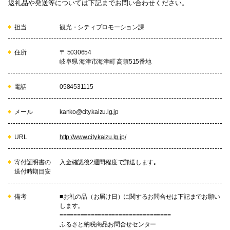
返礼品や発送等については下記までお問い合わせください。
担当
観光・シティプロモーション課
住所
〒 5030654
岐阜県 海津市海津町 高須515番地
電話
0584531115
メール
kanko@city.kaizu.lg.jp
URL
http://www.city.kaizu.lg.jp/
寄付証明書の
入金確認後2週間程度で郵送します｡
送付時期目安
備考
■お礼の品（お届け日）に関するお問合せは下記までお願い
します。
================================
ふるさと納税商品お問合せセンター