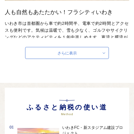
人も自然もあたたかい！フラシティいわき
いわき市は首都圏から車で約2時間半、電車で約2時間とアクセ
スも便利です。気候は温暖で、雪も少なく、ゴルフやサイクリ
ングなどのアクティビティを１年中楽しめます。寒流と暖流が
交わる「潮目の海」で獲れる水産物は「常磐もの」として人気
です。日照時間も長く、太陽の恵みたっぷりの美味しい野菜や
さらに表示
果物、お米も楽しめます。日本のフラ文化発祥の地「フラシテ
ィいわき」で皆様のご来訪を、心よりお待ちしております。
自治体ホームページは
こちら
（外部サイト）
外部サイトへ遷移します。
個人情報の保護は遷移先サイトの方針に従います。
ふるさと納税の使い道
Method
01
いわきFC・新スタジアム建設プロ
ジェクト