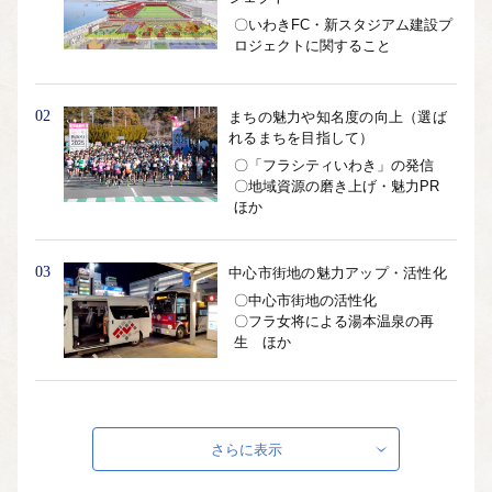
〇いわきFC・新スタジアム建設プ
ロジェクトに関すること
02
まちの魅力や知名度の向上（選ば
れるまちを目指して）
〇「フラシティいわき」の発信
〇地域資源の磨き上げ・魅力PR
ほか
03
中心市街地の魅力アップ・活性化
〇中心市街地の活性化
〇フラ女将による湯本温泉の再
生 ほか
04
豊かな自然に包まれた中山間地域
の再生
さらに表示
〇各地域の歴史や文化に根ざした
個性ある地域づくり