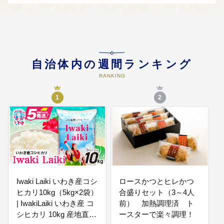
〇地域おこし協力隊や集落支援員
の配置
〇廃校や空き地を活用した地域活
性化 ほか
自治体内の週間ランキング
05
足腰の強い地域経済・産業の創出
〇バッテリーバレー構想の実現
RANKING
〇スタートアップ支援事業 ほか
1
2
06
文化・スポーツを核とした地域ブ
ランディング
〇スポーツ文化ツーリズムの推進
〇サイクルスポーツの推進 ほか
Iwaki Laiki いわき産コシ
ロースかつとヒレかつ
07
子育て・教育先進都市の実現
ヒカリ10kg（5kg×2袋）
合盛りセット（3～4人
| IwakiLaiki いわき産 コ
前） 加熱調理済 ト
〇切れ目のない出産・子育て環境
の充実
シヒカリ 10kg 産地直送
ースターで楽々調理！
〇教育先進都市の実現 ほか