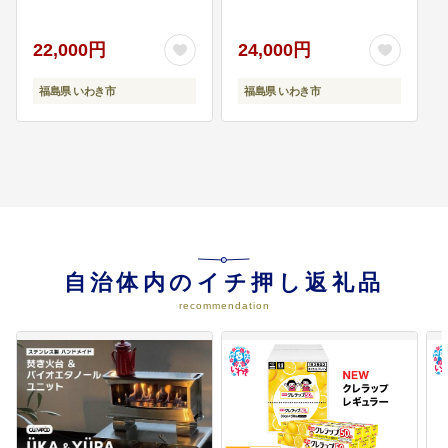
ブランド米 上白米 一等
米 ミネラル豊富 日照 旨
み ふっくら ねばり 甘み
22,000円
24,000円
08
市民がいきいきと暮らせる環境づ
食感 ギフト 贈答用 白米
くり
精米 送料無料 お米 こめ
福島県 いわき市
福島県 いわき市
〇ゼロカーボンアクション促進
人気 | FU004-10kg-r7
〇スマートタウンモデル地区推
進 ほか
09
市におまかせ
〇いわきの魅力あるまちづくり全
般
自治体内のイチ押し返礼品
recommendation
10
市民の生命を守る市立病院の機能
強化
〇医療需要を踏まえた医療機器等
の整備
〇医療提供に必要な施設等の整備