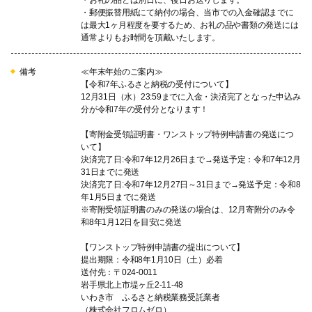
・お礼の品とは別日に、後日お送りします。
・郵便振替用紙にて納付の場合、当市での入金確認までに
は最大1ヶ月程度を要するため、お礼の品や書類の発送には
通常よりもお時間を頂戴いたします。
備考
≪年末年始のご案内≫
【令和7年ふるさと納税の受付について】
12月31日（水）23:59までに入金・決済完了となった申込み
分が令和7年の受付分となります！
【寄附金受領証明書・ワンストップ特例申請書の発送につ
いて】
決済完了日:令和7年12月26日まで→発送予定：令和7年12月
31日までに発送
決済完了日:令和7年12月27日～31日まで→発送予定：令和8
年1月5日までに発送
※寄附受領証明書のみの発送の場合は、12月寄附分のみ令
和8年1月12日を目安に発送
【ワンストップ特例申請書の提出について】
提出期限：令和8年1月10日（土）必着
送付先：〒024-0011
岩手県北上市堤ヶ丘2-11-48
いわき市 ふるさと納税業務受託業者
（株式会社フロムゼロ）