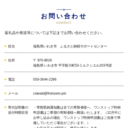
お問い合わせ
CONTACT
返礼品や発送等については下記までお問い合わせください。
担当
福島県いわき市 ふるさと納税サポートセンター
住所
〒 970-8026
福島県 いわき市 平字新川町53-1 ルクシエル203号室
電話
050-3644-2296
メール
csiwaki@fromzero.pro
寄付証明書の
・寄附受納通知書は全ての寄附者様へ、ワンストップ特例
送付時期目安
申請書はご希望の寄附者様へ郵送いたします。（12月中に
お申し込みの場合、ワンストップ特例申請書はご自身で準
備していただく場合がございます。）