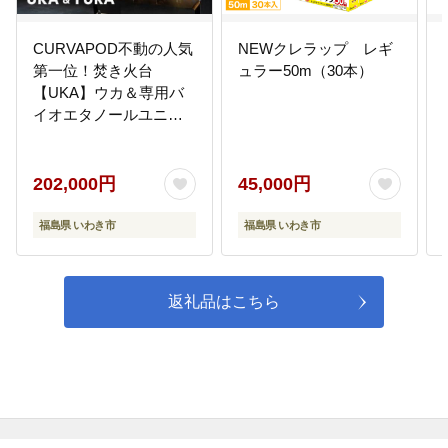
CURVAPOD不動の人気
NEWクレラップ レギ
第一位！焚き火台
ュラー50m（30本）
【UKA】ウカ＆専用バ
イオエタノールユニッ
ト【YURA】ユラ バイ
オエタノール暖炉 錆
びにくい キャンプ
202,000円
45,000円
アウトドア 防災 い
わき市
福島県 いわき市
福島県 いわき市
返礼品はこちら