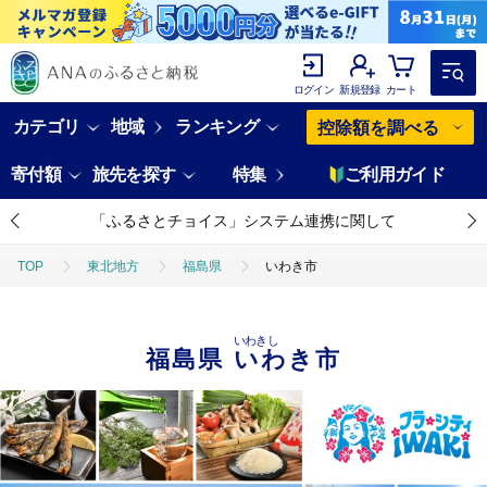
ログイン
新規登録
カート
カテゴリ
地域
ランキング
控除額を調べる
寄付額
旅先を探す
特集
ご利用ガイド
「ふるさとチョイス」システム連携に関して
TOP
東北地方
福島県
いわき市
いわきし
福島県
いわき市