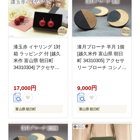
漆玉赤 イヤリング 1対
漆月ブローチ 半月 1個
箱 ラッピング 付 [越久
[越久米作 富山県 朝日
米作 富山県 朝日町
町 34310305] アクセサ
34310304] アクセサリ
リー ブローチ コシノク
ー コシノクメサク 漆
メサク 漆 漆ブローチ
イヤリング アクセ おし
月 月の形 おしゃれ メ
17,000円
9,000円
ゃれ メール便
ール便
富山県 朝日町
富山県 朝日町