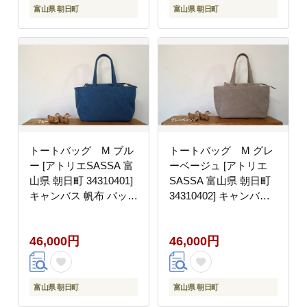
富山県 朝日町
富山県 朝日町
トートバッグ M ブル
トートバッグ M グレ
ー [アトリエSASSA 富
ーベージュ [アトリエ
山県 朝日町 34310401]
SASSA 富山県 朝日町
キャンバス 帆布 バッグ
34310402] キャンバス
鞄 カバン ビジネス カ
帆布 バッグ 鞄 カバン
ジュアル お稽古バッグ
ビジネス カジュアル お
46,000円
46,000円
稽古バッグ
富山県 朝日町
富山県 朝日町