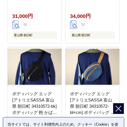
巾着 鞄 かばん カバン
かばん カバン 帆布 革
帆布 革 おしゃれ 手作
おしゃれ 手作り シンプ
31,000円
34,000円
り シンプル レザー
ル レザー
富山県 朝日町
富山県 朝日町
ボディバッグ エッグ
ボディバッグ エッグ
[アトリエSASSA 富山
[アトリエSASSA 富山
県 朝日町 34310572-bk]
県 朝日町 34310572-
ボディバッグ 鞄 かばん
bl×cm] ボディバッグ 鞄
カバン 帆布 革 おしゃ
かばん カバン 帆布 革
当サイトでは、サイト利便性向上のため、クッキー（Cookie）を使
れ 手作り シンプル レ
おしゃれ 手作り シンプ