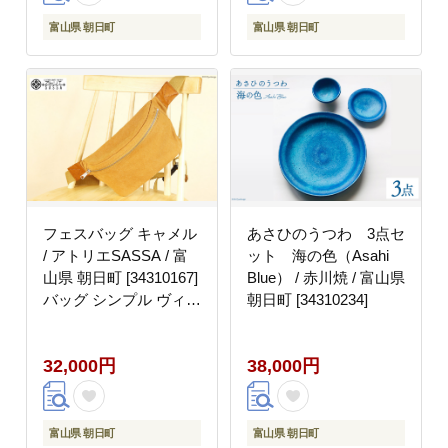
富山県 朝日町
富山県 朝日町
フェスバッグ キャメル
あさひのうつわ 3点セ
/ アトリエSASSA / 富
ット 海の色（Asahi
山県 朝日町 [34310167]
Blue） / 赤川焼 / 富山県
バッグ シンプル ヴィン
朝日町 [34310234]
テージ ボディバッグ 斜
めがけ 革 レザー 帆布
32,000円
38,000円
富山県 朝日町
富山県 朝日町