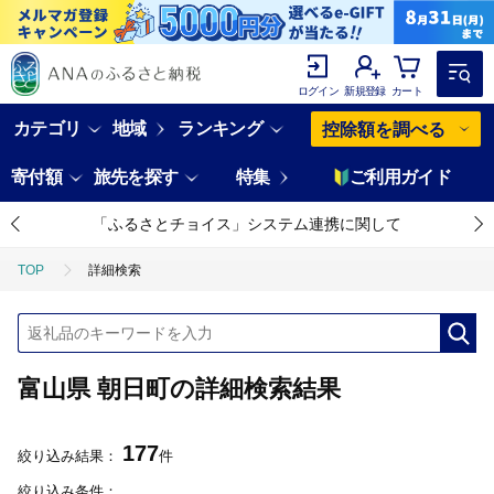
ログイン
新規登録
カート
カテゴリ
地域
ランキング
控除額を調べる
寄付額
旅先を探す
特集
ご利用ガイド
「ふるさとチョイス」システム連携に関して
TOP
詳細検索
富山県 朝日町の詳細検索結果
177
絞り込み結果：
件
絞り込み条件：