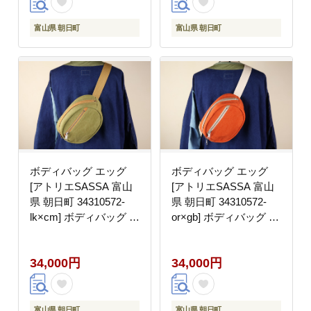
富山県 朝日町
富山県 朝日町
ボディバッグ エッグ
ボディバッグ エッグ
[アトリエSASSA 富山
[アトリエSASSA 富山
県 朝日町 34310572-
県 朝日町 34310572-
lk×cm] ボディバッグ 鞄
or×gb] ボディバッグ 鞄
かばん カバン 帆布 革
かばん カバン 帆布 革
おしゃれ 手作り シンプ
おしゃれ 手作り シンプ
34,000円
34,000円
ル レザー
ル レザー
富山県 朝日町
富山県 朝日町