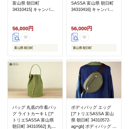
富山県 朝日町
SASSA 富山県 朝日町
34310415] キャンバス
34310416] キャンバス
帆布 バッグ 鞄 カバン
帆布 バッグ 鞄 カバン
ビジネス カジュアル お
ビジネス カジュアル お
56,000円
56,000円
稽古バッグ
稽古バッグ
富山県 朝日町
富山県 朝日町
バッグ 丸底の巾着バッ
ボディバッグ エッグ
グ ライトカーキ L [ア
[アトリエSASSA 富山
トリエSASSA 富山県
県 朝日町 34310572-
朝日町 34310562] 丸底
ag×gb] ボディバッグ 鞄