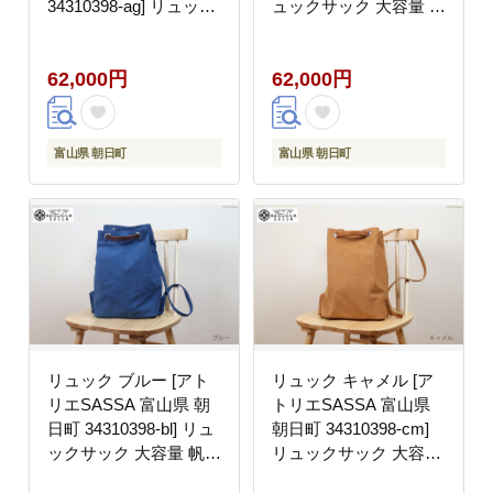
34310398-ag] リュック
ュックサック 大容量 帆
サック 大容量 帆布 革
布 革 おしゃれ 手作り
おしゃれ 手作り シンプ
シンプル レザー
62,000円
62,000円
ル レザー
富山県 朝日町
富山県 朝日町
リュック ブルー [アト
リュック キャメル [ア
リエSASSA 富山県 朝
トリエSASSA 富山県
日町 34310398-bl] リュ
朝日町 34310398-cm]
ックサック 大容量 帆布
リュックサック 大容量
革 おしゃれ 手作り シ
帆布 革 おしゃれ 手作