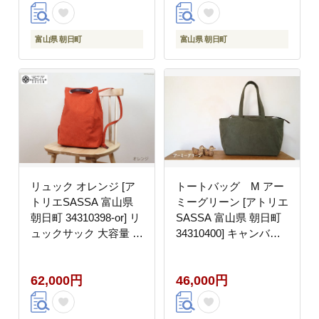
富山県 朝日町
富山県 朝日町
リュック オレンジ [ア
トートバッグ M アー
トリエSASSA 富山県
ミーグリーン [アトリエ
朝日町 34310398-or] リ
SASSA 富山県 朝日町
ュックサック 大容量 帆
34310400] キャンバス
布 革 おしゃれ 手作り
帆布 バッグ 鞄 カバン
シンプル レザー
ビジネス カジュアル お
62,000円
46,000円
稽古バッグ