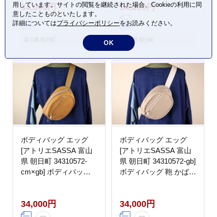
用しています。サイトの閲覧を継続された場合、Cookieの利用に同
34,000円
34,000円
ザー
ル レザー
意したことものといたします。
詳細については
プライバシーポリシー
をお読みください。
富山県 朝日町
富山県 朝日町
OK
ボディバッグ エッグ
ボディバッグ エッグ
[アトリエSASSA 富山
[アトリエSASSA 富山
県 朝日町 34310572-
県 朝日町 34310572-gb]
cm×gb] ボディバッグ
ボディバッグ 鞄 かばん
鞄 かばん カバン 帆布
カバン 帆布 革 おしゃ
革 おしゃれ 手作り シ
れ 手作り シンプル レ
34,000円
34,000円
ンプル レザー
ザー