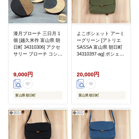
漆月ブローチ 三日月 1
よこポシェット アーミ
個 [越久米作 富山県 朝
ーグリーン [アトリエ
日町 34310306] アクセ
SASSA 富山県 朝日町
サリー ブローチ コシノ
34310397-ag] ポシェッ
クメサク 漆 漆ブローチ
ト 斜めがけ バッグ 長
月 月の形 おしゃれ メ
財布 スマホ 帆布 革 お
9,000円
20,000円
ール便
しゃれ 手作り シンプル
レザー
富山県 朝日町
富山県 朝日町