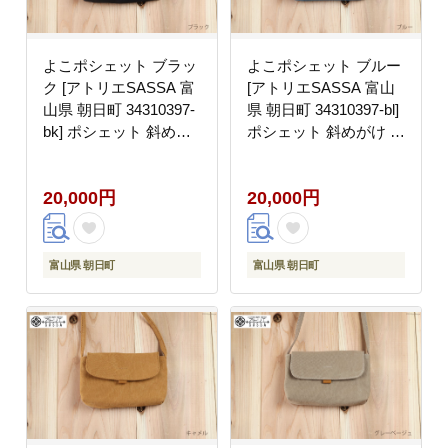
よこポシェット ブラッ
よこポシェット ブルー
ク [アトリエSASSA 富
[アトリエSASSA 富山
山県 朝日町 34310397-
県 朝日町 34310397-bl]
bk] ポシェット 斜めが
ポシェット 斜めがけ バ
け バッグ 長財布 スマ
ッグ 長財布 スマホ 帆
ホ 帆布 革 おしゃれ 手
布 革 おしゃれ 手作り
20,000円
20,000円
作り シンプル レザー
シンプル レザー
富山県 朝日町
富山県 朝日町