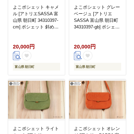
よこポシェット キャメ
よこポシェット グレー
ル [アトリエSASSA 富
ベージュ [アトリエ
山県 朝日町 34310397-
SASSA 富山県 朝日町
cm] ポシェット 斜めが
34310397-gb] ポシェッ
け バッグ 長財布 スマ
ト 斜めがけ バッグ 長
ホ 帆布 革 おしゃれ 手
財布 スマホ 帆布 革 お
20,000円
20,000円
作り シンプル レザー
しゃれ 手作り シンプル
レザー
富山県 朝日町
富山県 朝日町
よこポシェット ライト
よこポシェット オレン