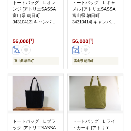
トートバッグ L オレ
トートバッグ L キャ
ンジ [アトリエSASSA
メル [アトリエSASSA
富山県 朝日町
富山県 朝日町
34310413] キャンバス
34310414] キャンバス
帆布 バッグ 鞄 カバン
帆布 バッグ 鞄 カバン
ビジネス カジュアル お
ビジネス カジュアル お
56,000円
56,000円
稽古バッグ
稽古バッグ
富山県 朝日町
富山県 朝日町
トートバッグ L ブラ
トートバッグ L ライ
ック [アトリエSASSA
トカーキ [アトリエ