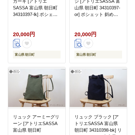
カーキ [アトリエ
ジ [アトリエSASSA 富
SASSA 富山県 朝日町
山県 朝日町 34310397-
34310397-lk] ポシェッ
or] ポシェット 斜めが
ト 斜めがけ バッグ 長
け バッグ 長財布 スマ
財布 スマホ 帆布 革 お
ホ 帆布 革 おしゃれ 手
20,000円
20,000円
しゃれ 手作り シンプル
作り シンプル レザー
レザー
富山県 朝日町
富山県 朝日町
リュック アーミーグリ
リュック ブラック [ア
ーン [アトリエSASSA
トリエSASSA 富山県
富山県 朝日町
朝日町 34310398-bk] リ