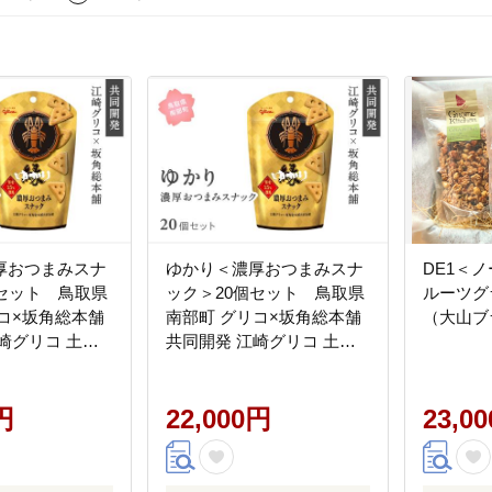
厚おつまみスナ
ゆかり＜濃厚おつまみスナ
DE1＜
個セット 鳥取県
ック＞20個セット 鳥取県
ルーツグ
コ×坂角総本舗
南部町 グリコ×坂角総本舗
（大山ブ
崎グリコ 土産
共同開発 江崎グリコ 土産
菓子
円
22,000円
23,0