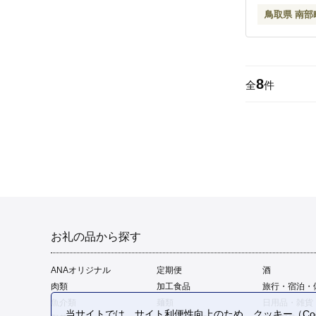
鳥取県 南部
8
全
件
お礼の品から探す
ANAオリジナル
定期便
酒
肉類
加工食品
旅行・宿泊・
魚介類
麺類
日用品・雑貨
当サイトでは、サイト利便性向上のため、クッキー（Coo