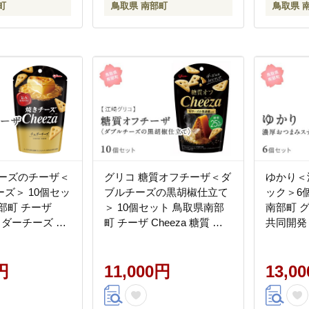
町
鳥取県 南部町
鳥取県 
チーズのチーザ＜
グリコ 糖質オフチーザ＜ダ
ゆかり＜
ズ＞ 10個セッ
ブルチーズの黒胡椒仕立て
ック＞6
部町 チーザ
＞ 10個セット 鳥取県南部
南部町 
チェダーチーズ お
町 チーザ Cheeza 糖質 糖
共同開発
ック 家飲み お
質25%オフ 黒胡椒 チェダ
菓子
江崎グリコ まと
ーチーズ おつまみ スナッ
用 備蓄
円
ク 家飲み お菓子 菓子 江崎
11,000円
13,0
グリ