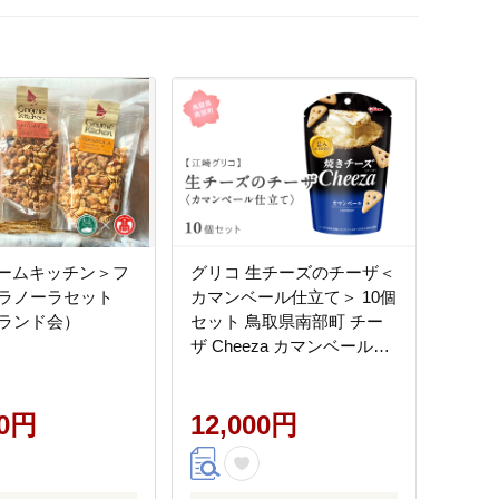
ノームキッチン＞フ
グリコ 生チーズのチーザ＜
ラノーラセット
カマンベール仕立て＞ 10個
ランド会）
セット 鳥取県南部町 チー
ザ Cheeza カマンベールチ
ーズ おつまみ スナック 家
飲み お菓子 菓子 江崎グリ
00円
コ まとめ買い 家庭用 備蓄
12,000円