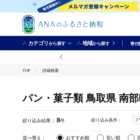
カテゴリ
地域
から探す
から探す
寄付
TOP
詳細検索
パン・菓子類 鳥取県 南
8
絞り込み条件：
絞り込み結果：
件
並べ替え：
おすすめ順
安い順