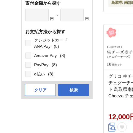
鳥取県 南部
寄付金額から探す
～
円
円
お支払方法から探す
クレジットカード
ANA Pay
(8)
AmazonPay
(8)
PayPay
(8)
d払い
(8)
グリコ 生
チェダーチー
ト 鳥取県南
クリア
検索
Cheeza 
つまみ スナ
菓子 菓子 
め買い 家庭
12,000