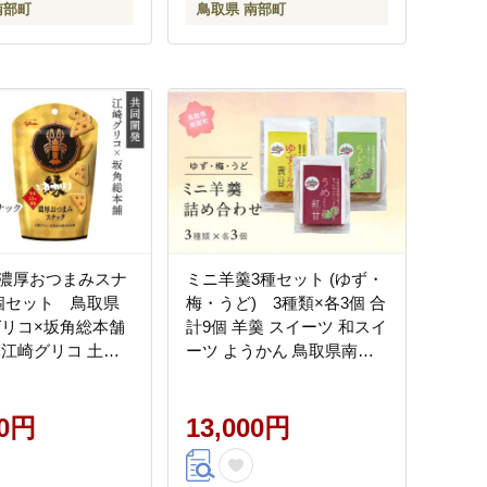
南部町
鳥取県 南部町
濃厚おつまみスナ
ミニ羊羹3種セット (ゆず・
個セット 鳥取県
梅・うど) 3種類×各3個 合
グリコ×坂角総本舗
計9個 羊羹 スイーツ 和スイ
 江崎グリコ 土産
ーツ ようかん 鳥取県南部
町
00円
13,000円