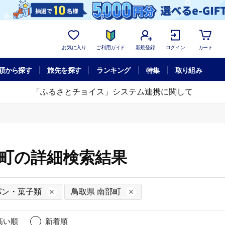
お気に入り
ご利用ガイド
新規登録
ログイン
カート
額から探す
旅先を探す
ランキング
特集
取り組み
「ふるさとチョイス」システム連携に関して
部町の詳細検索結果
パン・菓子類
鳥取県 南部町
高い順
新着順