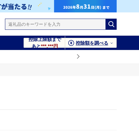
控除上限額まで
控除額を調べる
あと
***,***円