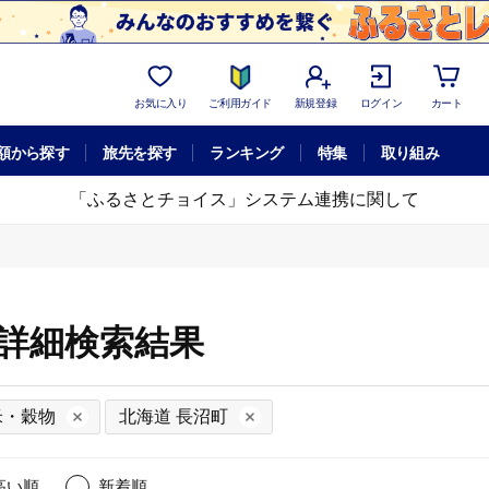
お気に入り
ご利用ガイド
新規登録
ログイン
カート
額から探す
旅先を探す
ランキング
特集
取り組み
「ふるさとチョイス」システム連携に関して
の詳細検索結果
米・穀物
北海道 長沼町
高い順
新着順