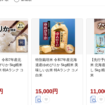
 令和7年産北
特別栽培米 令和7年産北海
【先行予
りか 5kg精米
道産ゆめぴりか 5kg精米 美
米 北海
 特Aランク コ
味しいお米 特Aランク コメ
し 5kg
白米
米
円
15,000円
11,0