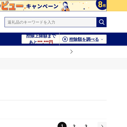
控除上限額まで
控除額を調べる
あと
***,***円
1
2
3