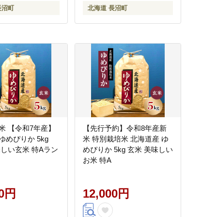
長沼町
北海道 長沼町
米 【令和7年産】
【先行予約】令和8年産新
ゆめぴりか 5kg
米 特別栽培米 北海道産 ゆ
めぴりか 5kg 玄米 美味しい
お米 特A
00円
12,000円