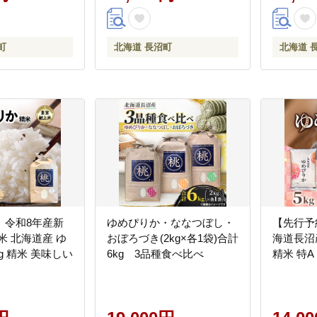
町
北海道 長沼町
北海道 
】令和8年産新
ゆめぴりか・ななつぼし・
【先行予
米 北海道産 ゆ
おぼろづき(2kg×各1袋)合計
海道長沼産
g 精米 美味しい
6kg 3品種食べ比べ
精米 特A