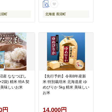
長沼町
北海道 長沼町
沼産 ななつぼし
【先行予約】令和8年産新
g×2袋) 精米 特A 契
米 特別栽培米 北海道産 ゆ
 美味しいお米
めぴりか 5kg 精米 美味しい
お米
00円
14,000円