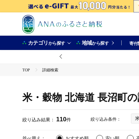
カテゴリ
地域
から探す
から探す
寄付
TOP
詳細検索
米・穀物 北海道 長沼町
110
絞り込み条件：
絞り込み結果：
件
並べ替え：
おすすめ順
安い順