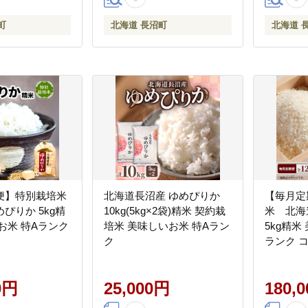
町
北海道 長沼町
北海道 
便】特別栽培米
北海道長沼産 ゆめぴりか
【毎月定
ぴりか 5kg精
10kg(5kg×2袋)精米 契約栽
米 北海
お米 特Aランク
培米 美味しいお米 特Aラン
5kg精米
ク
ラ
0円
25,000円
180,