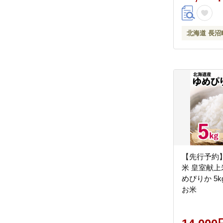
北海道 長沼
【先行予約
米 皇室献上
めぴりか 5k
お米