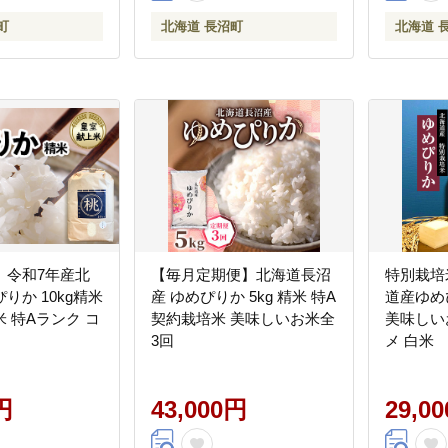
町
北海道 長沼町
北海道 
 令和7年産北
【毎月定期便】北海道長沼
特別栽培
りか 10kg精米
産 ゆめぴりか 5kg 精米 特A
道産ゆめぴ
 特Aランク コ
契約栽培米 美味しいお米全
美味しいお
3回
メ 白米
円
43,000円
29,0