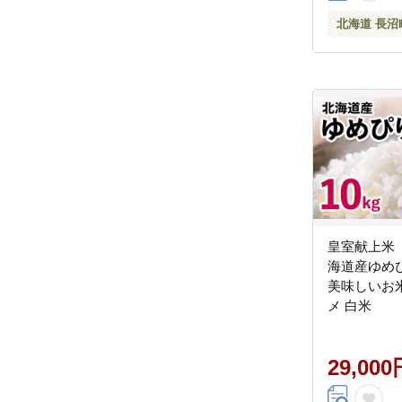
北海道 長沼
皇室献上米
海道産ゆめぴ
美味しいお米
メ 白米
29,000