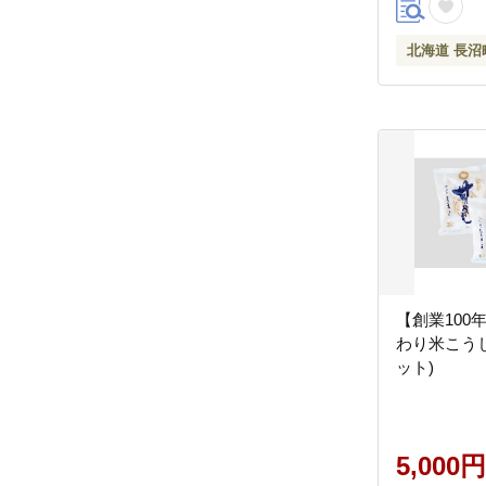
北海道 長沼
【創業100
わり米こうじ(
ット)
5,000円