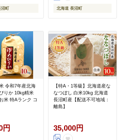
長沼町
北海道 長沼町
米 令和7年産北海
【特A・1等級】北海道産な
りか 10kg精米
なつぼし 白米10kg 北海道
米 特Aランク コ
長沼町産【配送不可地域：
離島】
00円
35,000円