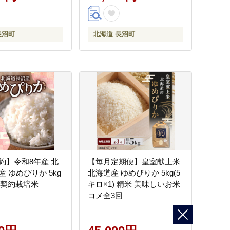
長沼町
北海道 長沼町
約】令和8年産 北
【毎月定期便】皇室献上米
 ゆめぴりか 5kg
北海道産 ゆめぴりか 5kg(5
 契約栽培米
キロ×1) 精米 美味しいお米
コメ全3回