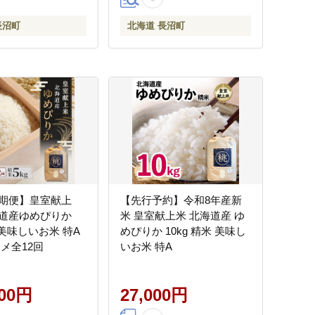
長沼町
北海道 長沼町
期便】皇室献上
【先行予約】令和8年産新
道産ゆめぴりか
米 皇室献上米 北海道産 ゆ
 美味しいお米 特A
めぴりか 10kg 精米 美味し
ンク コメ全12回
いお米 特A
000円
27,000円