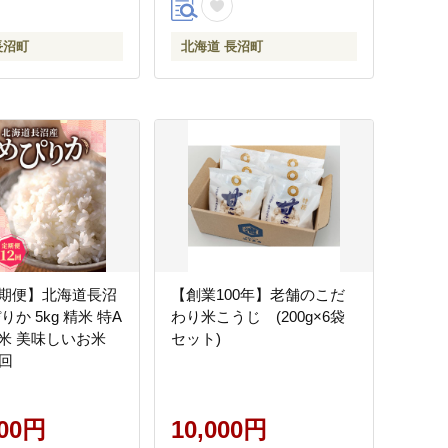
長沼町
北海道 長沼町
期便】北海道長沼
【創業100年】老舗のこだ
りか 5kg 精米 特A
わり米こうじ (200g×6袋
いお米
セット)
2回
000円
10,000円