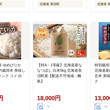
町
北海道 長沼町
北海道 
産 ゆめぴりか
【特A・1等級】北海道産な
特別栽培
契約栽培米 美味し
なつぼし 白米5kg 北海道長
北海道産
 コメ 白
沼町産【配送不可地域：離
玄米 美味しい玄米 特Aラン
島】
ク
円
18,000円
13,0