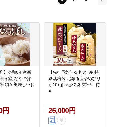
次
約】令和8年産新
【先行予約】令和8年産 特
道長沼産 ななつぼ
別栽培米 北海道産ゆめぴり
 精米 特A 美味しいお
か10kg( 5kg×2袋)玄米! 特
A
00円
25,000円