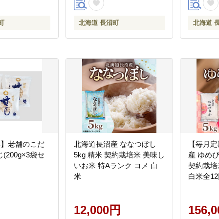
町
北海道 長沼町
北海道 
年】老舗のこだ
北海道長沼産 ななつぼし
【毎月定
200g×3袋セ
5kg 精米 契約栽培米 美味し
産 ゆめぴ
いお米 特Aランク コメ 白
契約栽培米 美味し
米
白米全1
12,000円
156,