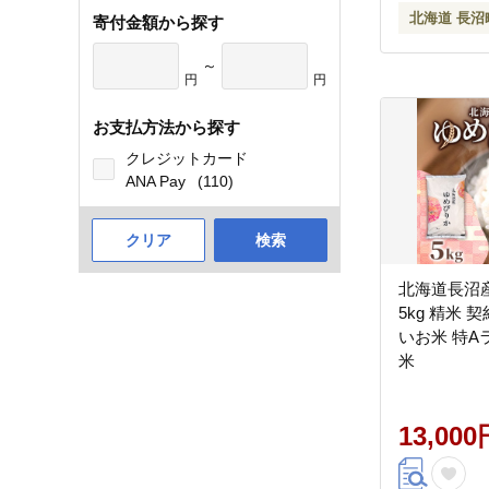
北海道 長沼
寄付金額から探す
～
円
円
お支払方法から探す
クレジットカード
ANA Pay
(110)
クリア
検索
北海道長沼
5kg 精米 
いお米 特Aランク
米
13,000