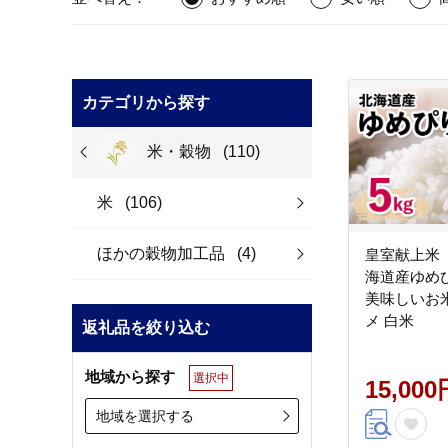
カテゴリから探す
米・穀物
(110)
米
(106)
ほかの穀物加工品
(4)
皇室献上米
海道産ゆめぴ
美味しいお米
メ 白米
返礼品を絞り込む
地域から探す
選択中
15,000
地域を選択する