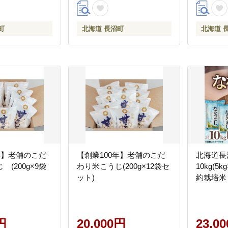
町
北海道 長沼町
北海道 
年】老舗のこだ
【創業100年】老舗のこだ
北海道長
(200g×9袋
わり米こうじ(200g×12袋セ
10kg(5k
ット)
約栽培米
円
20,000円
23,0