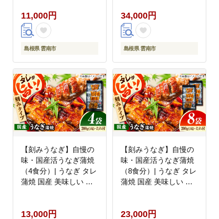
田魚店 [AICQ007]
うな丼 鰻重 魚 島根県
11,000円
34,000円
雲南市/有限会社石田魚
店 [AICQ009]
島根県 雲南市
島根県 雲南市
【刻みうなぎ】自慢の
【刻みうなぎ】自慢の
味・国産活うなぎ蒲焼
味・国産活うなぎ蒲焼
（4食分）| うなぎ タレ
（8食分）| うなぎ タレ
蒲焼 国産 美味しい う
蒲焼 国産 美味しい う
な丼 鰻重 魚 小分け 便
な丼 鰻重 魚 小分け 便
利 島根県雲南市/有限会
利 島根県雲南市/有限会
13,000円
23,000円
社石田魚店 [AICQ016]
社石田魚店 [AICQ017]