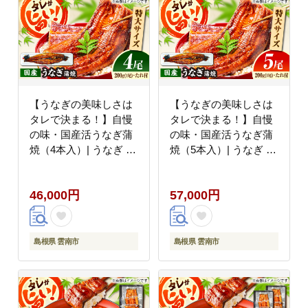
【うなぎの美味しさは
【うなぎの美味しさは
タレで決まる！】自慢
タレで決まる！】自慢
の味・国産活うなぎ蒲
の味・国産活うなぎ蒲
焼（4本入）| うなぎ タ
焼（5本入）| うなぎ タ
レ 蒲焼 国産 美味しい
レ 蒲焼 国産 美味しい
うな丼 鰻重 魚 島根県
うな丼 鰻重 魚 島根県
46,000円
57,000円
雲南市/有限会社石田魚
雲南市/有限会社石田魚
店 [AICQ010]
店 [AICQ011]
島根県 雲南市
島根県 雲南市