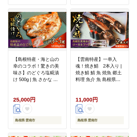
【島根特産・海と山の
【雲南特産】一串入
幸のコラボ！驚きの美
魂！焼き鯖 2本入り |
味さ】のどぐろ塩糀漬
焼き鯖 鯖 魚 焼魚 郷土
け 500g | 魚 さかな 魚
料理 魚介 魚 島根県雲
介 うまい 美味しい の
南市/有限会社石田魚店
どぐろ アカムツ 島根県
[AICQ008]
25,000円
11,000円
雲南市/有限会社石田魚
店 [AICQ006]
島根県 雲南市
島根県 雲南市