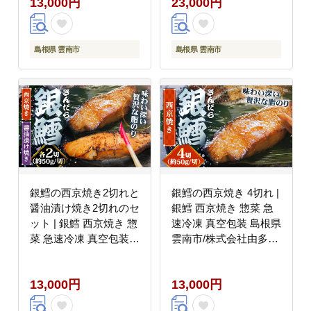
13,000円
23,000円
雲南市/有限会社石田魚
店 [AICQ005]
島根県 雲南市
島根県 雲南市
銀鱈の西京焼き2切れと
銀鱈の西京焼き 4切れ |
醤油漬け焼き2切れのセ
銀鱈 西京焼き 惣菜 急
ット | 銀鱈 西京焼き 惣
速冷凍 真空包装 島根県
菜 急速冷凍 真空包装
雲南市/株式会社由多香
島根県雲南市/株式会社
[AIBA007]
由多香 [AIBA001]
13,000円
13,000円