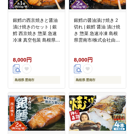
銀鱈の西京焼きと醤油
銀鱈の醤油漬け焼き 2
漬け焼きのセット | 銀
切れ | 銀鱈 醤油 漬け焼
鱈 西京焼き 惣菜 急速
き 惣菜 急速冷凍 島根
冷凍 真空包装 島根県雲
県雲南市/株式会社由多
南市/株式会社由多香
香 [AIBA006]
[AIBA002]
8,000円
8,000円
島根県 雲南市
島根県 雲南市