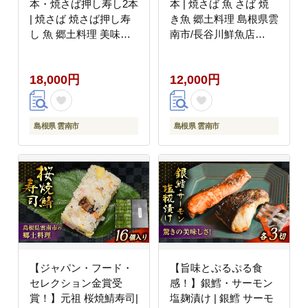
本・焼さば押し寿し2本
本 | 焼さば 魚 さば 焼
| 焼さば 焼さば押し寿
き魚 郷土料理 島根県雲
し 魚 郷土料理 美味し
南市/長谷川鮮魚店
い 島根県雲南市/長谷川
[AICG003]
鮮魚店 [AICG002]
18,000円
12,000円
島根県 雲南市
島根県 雲南市
【ジャパン・フード・
【旨味とぷるぷる食
セレクション金賞受
感！】銀鱈・サーモン
賞！】元祖 桜焼鯖寿司|
塩麹漬け | 銀鱈 サーモ