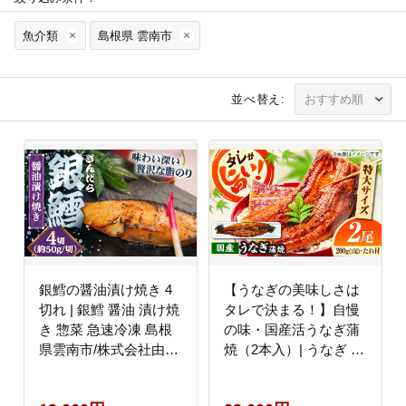
魚介類
島根県 雲南市
並べ替え:
銀鱈の醤油漬け焼き 4
【うなぎの美味しさは
切れ | 銀鱈 醤油 漬け焼
タレで決まる！】自慢
き 惣菜 急速冷凍 島根
の味・国産活うなぎ蒲
県雲南市/株式会社由多
焼（2本入）| うなぎ タ
香 [AIBA005]
レ 蒲焼 国産 美味しい
うな丼 鰻重 魚 島根県