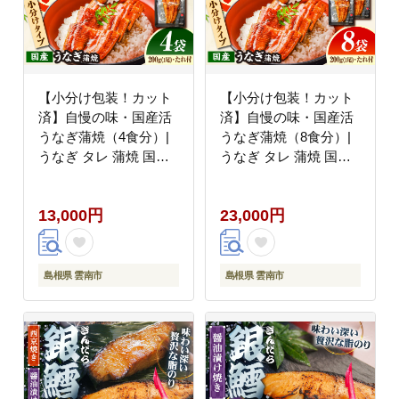
【小分け包装！カット
【小分け包装！カット
済】自慢の味・国産活
済】自慢の味・国産活
うなぎ蒲焼（4食分）|
うなぎ蒲焼（8食分）|
うなぎ タレ 蒲焼 国産
うなぎ タレ 蒲焼 国産
美味しい うな丼 鰻重
美味しい うな丼 鰻重
魚 小分け 便利 島根県
魚 小分け 便利 島根県
13,000円
23,000円
雲南市/有限会社石田魚
雲南市/有限会社石田魚
店 [AICQ012]
店 [AICQ013]
島根県 雲南市
島根県 雲南市