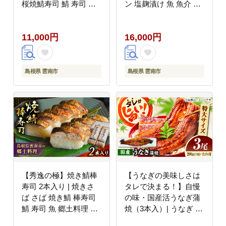
桜焼鯖寿司 鯖 寿司 焼
ン 塩麹漬け 魚 魚介 鮭
きサバ サバ 郷土料理
たら 石田魚店 島根県雲
魚 島根県雲南市/有限会
南市/有限会社石田魚店
11,000円
16,000円
社石田魚店 [AICQ001]
[AICQ003]
島根県 雲南市
島根県 雲南市
【秀逸の極】焼き鯖棒
【うなぎの美味しさは
寿司 2本入り | 焼きさ
タレで決まる！】自慢
ば さば 焼き鯖 棒寿司
の味・国産活うなぎ蒲
鯖 寿司 魚 郷土料理 島
焼（3本入）| うなぎ タ
根県雲南市/有限会社石
レ 蒲焼 国産 美味しい