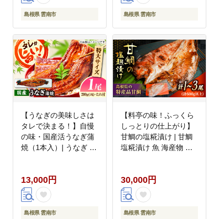
島根県 雲南市
島根県 雲南市
【うなぎの美味しさは
【料亭の味！ふっくら
タレで決まる！】自慢
しっとりの仕上がり】
の味・国産活うなぎ蒲
甘鯛の塩糀漬け | 甘鯛
焼（1本入）| うなぎ タ
塩糀漬け 魚 海産物 美
レ 蒲焼 国産 美味しい
味しい 魚介 塩麹 島根
うな丼 鰻重 魚 島根県
県雲南市/有限会社石田
13,000円
30,000円
雲南市/有限会社石田魚
魚店 [AICQ004]
店 [AICQ002]
島根県 雲南市
島根県 雲南市