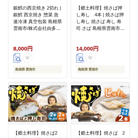
銀鱈の西京焼き 2切れ |
【郷土料理】焼さば押
銀鱈 西京焼き 惣菜 急
し寿し 4本 | 焼さば押
速冷凍 真空包装 島根県
し寿し 焼さば 寿し 寿
雲南市/株式会社由多香
司 さば 島根県雲南市/
[AIBA008]
長谷川鮮魚店
[AICG001]
8,000円
14,000円
島根県 雲南市
島根県 雲南市
【郷土料理】焼さば2
【郷土料理】焼さば 2