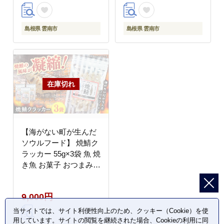
島根県 雲南市
島根県 雲南市
【海がない町が生んだ
ソウルフード】 焼鯖ク
ラッカー 55g×3袋 魚 焼
き魚 お菓子 おつまみ
おやつ 島根県雲南市/和
かな寿司 [AIDK001]
9,000円
当サイトでは、サイト利便性向上のため、クッキー（Cookie）を使
用しています。サイトの閲覧を継続された場合、Cookieの利用に同