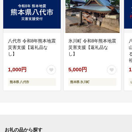
八代市 令和8年熊本地震
氷川町 令和8年熊本地震
災害支援【返礼品な
災害支援【返礼品な
し】
し】
1,000円
5,000円
1
熊本県 八代市
熊本県 氷川町
お礼の品から探す