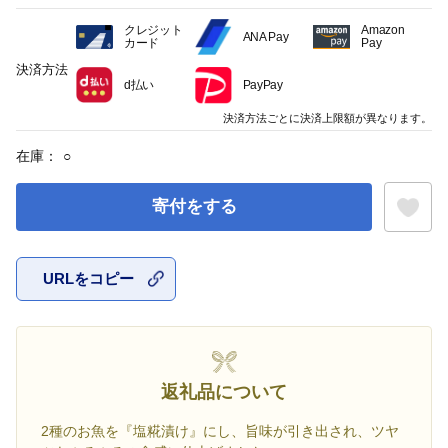
クレジット
Amazon
ANA Pay
カード
Pay
決済方法
d払い
PayPay
決済方法ごとに決済上限額が異なります。
在庫：
○
寄付をする
URLをコピー
お気に入
返礼品について
2種のお魚を『塩糀漬け』にし、旨味が引き出され、ツヤ