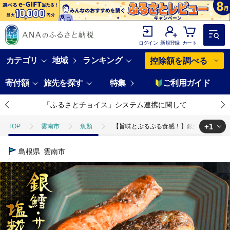
ログイン
新規登録
カート
カテゴリ
地域
ランキング
控除額を調べる
寄付額
旅先を探す
特集
ご利用ガイド
「ふるさとチョイス」システム連携に関して
+1
TOP
雲南市
魚類
【旨味とぷるぷる食感！】銀鱈・サーモン塩麹漬け
TOP
魚介類
【旨味とぷるぷる食感！】銀鱈・サーモン塩麹漬け | 銀鱈 
島根県
雲南市