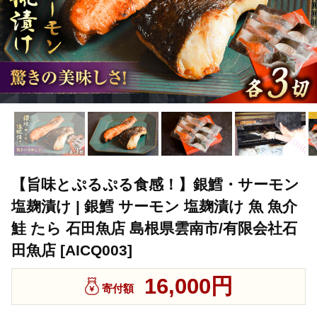
【旨味とぷるぷる食感！】銀鱈・サーモン
塩麹漬け | 銀鱈 サーモン 塩麹漬け 魚 魚介
鮭 たら 石田魚店 島根県雲南市/有限会社石
田魚店 [AICQ003]
16,000円
寄付額