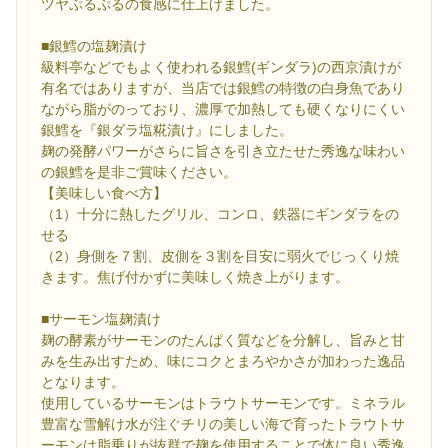
ツヤぷるぷるの食感に仕上げました。
■銀鱈の塩麹漬け
級料亭などでもよく使われる銀鱈(ギンダラ)の西京漬けが
有名ではありますが、当店では銀鱈の特徴の白身魚であり
ながら脂がのっており、濃厚で加熱しても硬くなりにくい
銀鱈を『銀ダラ塩糀漬け』にしました。
麹の発酵パワーがさらに旨さを引き立たせた秀逸な味わい
の銀鱈を是非ご賞味ください。
【美味しい食べ方】
（1）十分に熱したグリル、コンロ、鉄器にギンダラをの
せる
（2）身側を７割、皮側を３割を目安に弱火でじっくり焼
きます。焦げ付かずに美味しく焼き上がります。
■サーモン塩麹漬け
麹の酵素がサーモンのたんぱく質などを分解し、旨みと甘
みを生み出すため、味にコクとまろやかさが加わった逸品
となります。
使用しているサーモンはトラウトサーモンです。ミネラル
豊富な雪解け水が注ぐチリの美しい海で育ったトラウトサ
ーモンは脂乗りが抜群で麹を使用することで体に良い秀逸