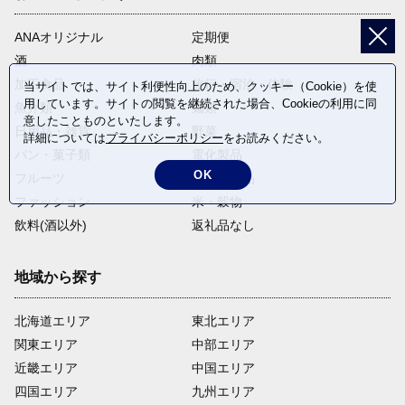
ANAオリジナル
定期便
酒
肉類
加工食品
旅行・宿泊・体験
当サイトでは、サイト利便性向上のため、クッキー（Cookie）を使
用しています。サイトの閲覧を継続された場合、Cookieの利用に同
魚介類
麺類
意したことものといたします。
日用品・雑貨
野菜
詳細については
プライバシーポリシー
をお読みください。
パン・菓子類
電化製品
OK
フルーツ
卵・乳製品
ファッション
米・穀物
飲料(酒以外)
返礼品なし
地域から探す
北海道エリア
東北エリア
関東エリア
中部エリア
近畿エリア
中国エリア
四国エリア
九州エリア