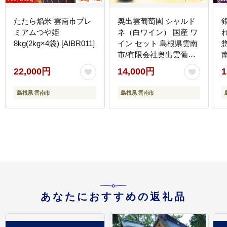
たたら焔米 雲南市プレ
奥出雲葡萄園 シャルド
ミアムつや姫
ネ（白ワイン） 国産 ワ
8kg(2kg×4袋) [AIBR011]
イン セット 島根県雲南
市/有限会社奥出雲葡萄
園 [AICS050]
[
22,000円
14,000円
1
島根県 雲南市
島根県 雲南市
あなたにおすすめの返礼品