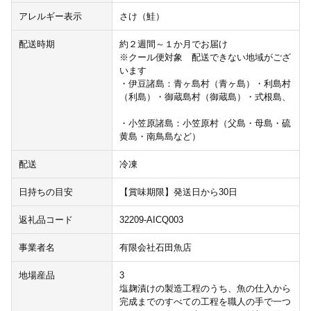
アレルギー表示
さけ（鮭）
配送時期
約２週間～１か月でお届け
※クール便対象 配送できない地域がござ
います
・伊豆諸島：青ヶ島村（青ヶ島）・利島村
（利島）・御蔵島村（御蔵島）・式根島、
・小笠原諸島：小笠原村（父島・母島・硫
黄島・南鳥島など）
配送
冷凍
日持ちの目安
【賞味期限】発送日から30日
返礼品コード
32209-AICQ003
事業者名
有限会社石田魚店
地場産品
3
塩麹漬けの製造工程のうち、魚の仕入から
完成までのすべての工程を職人の手で一つ