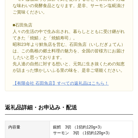
な味わいの発酵食品となります。是非、サーモン塩糀漬け
ご賞味ください。
■石田魚店
人々の生活の中で生み出され、暮らしとともに受け継がれ
てきた「焼鯖」と「焼鯖寿司」。
昭和23年より鮮魚店を営む、石田魚店（いしだぎょてん）
は、この島根の郷土料理の魅力を、全国の皆様方にお届け
したいと思っております。
先人達の自然に対する想いと、元気に生き抜くための知恵
が詰まった懐かしいふる里の味を、是非ご堪能ください。
【有限会社 石田魚店】すべての返礼品はこちら！
返礼品詳細・お申込み・配送
内容量
銀鱈 3切 （1切約120g×3）
サーモン 3切 （1切約120g×3）