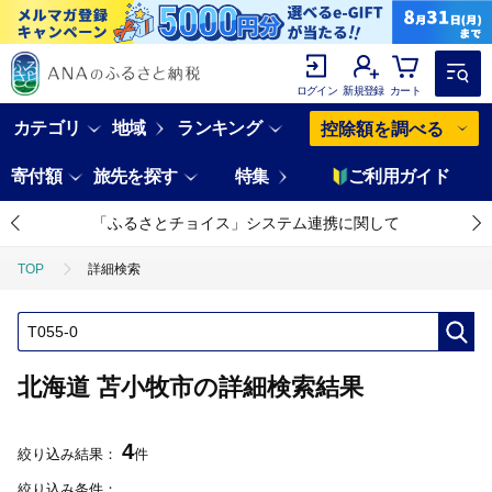
ログイン
新規登録
カート
カテゴリ
地域
ランキング
控除額を調べる
寄付額
旅先を探す
特集
ご利用ガイド
「ふるさとチョイス」システム連携に関して
TOP
詳細検索
北海道 苫小牧市の詳細検索結果
4
絞り込み結果：
件
絞り込み条件：