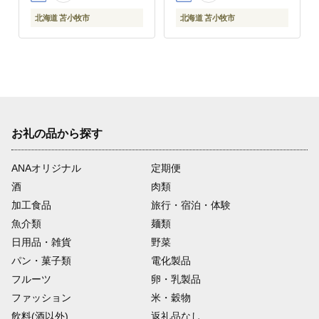
北海道 苫小牧市
北海道 苫小牧市
お礼の品から探す
ANAオリジナル
定期便
酒
肉類
加工食品
旅行・宿泊・体験
魚介類
麺類
日用品・雑貨
野菜
パン・菓子類
電化製品
フルーツ
卵・乳製品
ファッション
米・穀物
飲料(酒以外)
返礼品なし