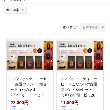
堀口珈琲
並べ替え:
スペシャルティコーヒ
＜スペシャルティコー
ー 厳選ブレンド3種セ
ヒー＞こだわりの厳選
ット（豆のまま
ブレンド3種セット
200g×3）｜コーヒー豆
（100g×3種：粉に挽
珈琲 お取り寄せ ギフト
く）
22,000円
11,000円
｜人気 おすすめ 送料無