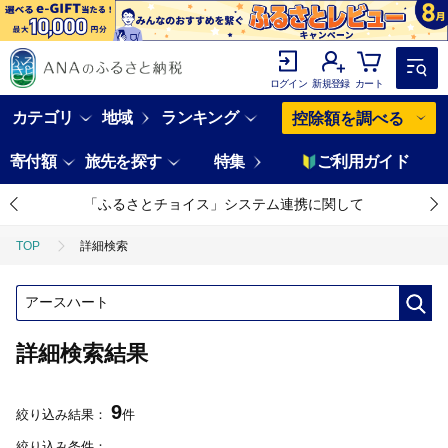
ログイン
新規登録
カート
カテゴリ
地域
ランキング
控除額を調べる
寄付額
旅先を探す
特集
ご利用ガイド
「ふるさとチョイス」システム連携に関して
TOP
詳細検索
詳細検索結果
9
絞り込み結果：
件
絞り込み条件：