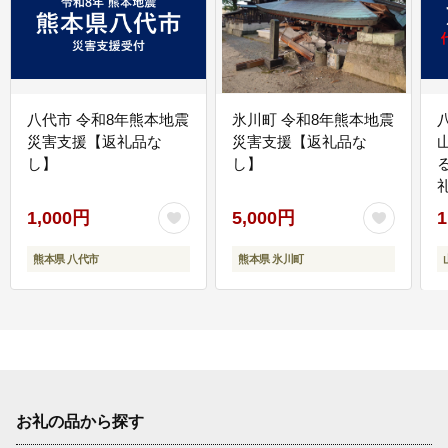
八代市 令和8年熊本地震
氷川町 令和8年熊本地震
災害支援【返礼品な
災害支援【返礼品な
し】
し】
1,000円
5,000円
1
熊本県 八代市
熊本県 氷川町
お礼の品から探す