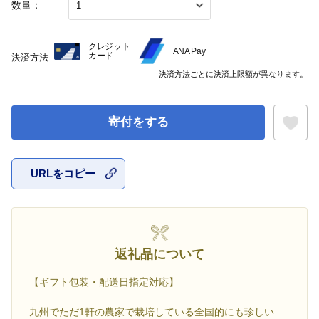
数量：
クレジット
ANA Pay
カード
決済方法
決済方法ごとに決済上限額が異なります。
寄付をする
URLをコピー
お気に入
返礼品について
【ギフト包装・配送日指定対応】
九州でただ1軒の農家で栽培している全国的にも珍しい