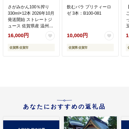
さがみかん100％搾り
飲むバラ プリティーロ
330ml×12本 2026年10月
ゼ 3本：B100-081
発送開始 ストレートジ
ュース 佐賀県産 温州み
玉
かん フルーツジュース
16,000円
10,000円
1
みかんジュース 濃縮還
元なし 果実飲料 飲料 持
佐賀県 佐賀市
佐賀県 佐賀市
ち運びサイズ 紙パック
JAさが さが風土館季
楽：B160-045
あなたにおすすめの返礼品