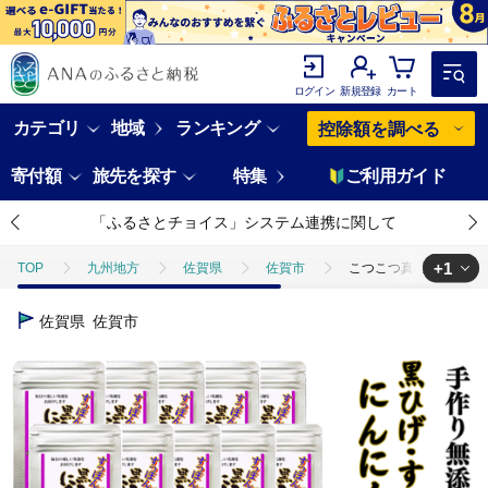
ログイン
新規登録
カート
カテゴリ
地域
ランキング
控除額を調べる
寄付額
旅先を探す
特集
ご利用ガイド
「ふるさとチョイス」システム連携に関して
+1
TOP
九州地方
佐賀県
佐賀市
こつこつ真面目に作った 
TOP
加工食品
こつこつ真面目に作った すっぽん黒ひげにんにく玉 15
佐賀県
佐賀市