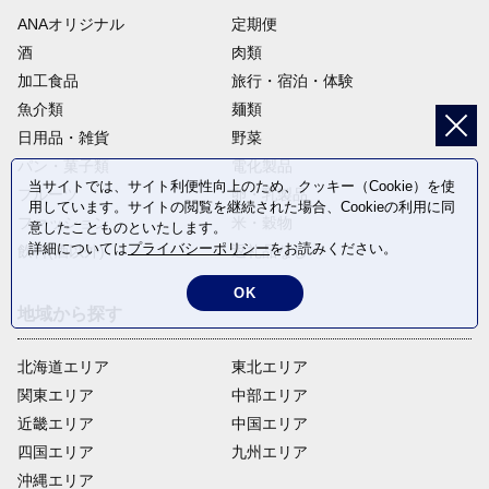
ANAオリジナル
定期便
酒
肉類
加工食品
旅行・宿泊・体験
魚介類
麺類
日用品・雑貨
野菜
パン・菓子類
電化製品
当サイトでは、サイト利便性向上のため、クッキー（Cookie）を使
フルーツ
卵・乳製品
用しています。サイトの閲覧を継続された場合、Cookieの利用に同
ファッション
米・穀物
意したことものといたします。
詳細については
プライバシーポリシー
をお読みください。
飲料(酒以外)
返礼品なし
OK
地域から探す
北海道エリア
東北エリア
関東エリア
中部エリア
近畿エリア
中国エリア
四国エリア
九州エリア
沖縄エリア