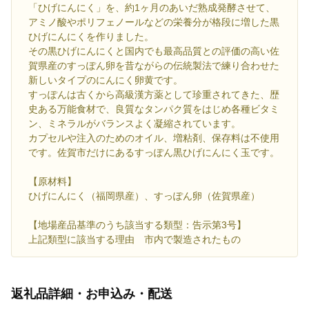
「ひげにんにく」を、約1ヶ月のあいだ熟成発酵させて、
アミノ酸やポリフェノールなどの栄養分が格段に増した黒
ひげにんにくを作りました。
その黒ひげにんにくと国内でも最高品質との評価の高い佐
賀県産のすっぽん卵を昔ながらの伝統製法で練り合わせた
新しいタイプのにんにく卵黄です。
すっぽんは古くから高級漢方薬として珍重されてきた、歴
史ある万能食材で、良質なタンパク質をはじめ各種ビタミ
ン、ミネラルがバランスよく凝縮されています。
カプセルや注入のためのオイル、増粘剤、保存料は不使用
です。佐賀市だけにあるすっぽん黒ひげにんにく玉です。
【原材料】
ひげにんにく（福岡県産）、すっぽん卵（佐賀県産）
【地場産品基準のうち該当する類型：告示第3号】
上記類型に該当する理由 市内で製造されたもの
返礼品詳細・お申込み・配送