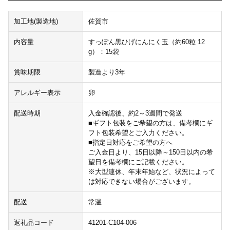
加工地(製造地)
佐賀市
内容量
すっぽん黒ひげにんにく玉（約60粒 12
g）：15袋
賞味期限
製造より3年
アレルギー表示
卵
配送時期
入金確認後、約2～3週間で発送
■ギフト包装をご希望の方は、備考欄にギ
フト包装希望とご入力ください。
■指定日対応をご希望の方へ
ご入金日より、15日以降～150日以内の希
望日を備考欄にご記載ください。
※大型連休、年末年始など、状況によって
は対応できない場合がございます。
配送
常温
返礼品コード
41201-C104-006