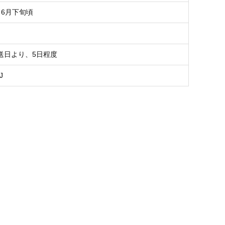
～6月下旬頃
送日より、5日程度
J