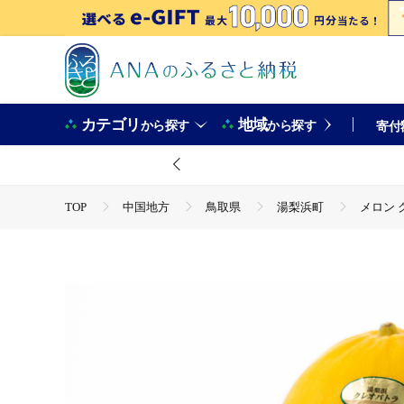
カテゴリ
地域
から探す
から探す
寄付
TOP
中国地方
鳥取県
湯梨浜町
メロン ク
TOP
フルーツ
メロン クレオパトラ 2 5kg 4玉 5玉 6
TOP
フルーツ
メロン
メロン クレオパトラ 2 5k