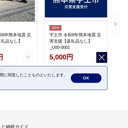
和8年熊本地震 災
宇土市 令和8年熊本地震 災
返礼品なし】
害支援【返礼品なし】
_U00-0001
円
5,000円
城町
熊本県 宇土市
の利用に同意したことものといたします。
OK
さと納税ガイド