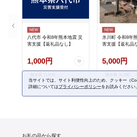
八代市 令和8年熊本地震 災
氷川町 令和8年
害支援【返礼品なし】
害支援【返礼品
1,000円
5,000円
熊本県 八代市
熊本県 氷川町
当サイトでは、サイト利便性向上のため、クッキー（Coo
詳細については
プライバシーポリシー
をお読みください
お礼の品から探す