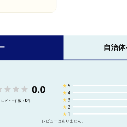
ー
自治体
★
5
0.0
★
4
★
3
0
レビュー件数：
件
★
2
★
1
レビューはありません。