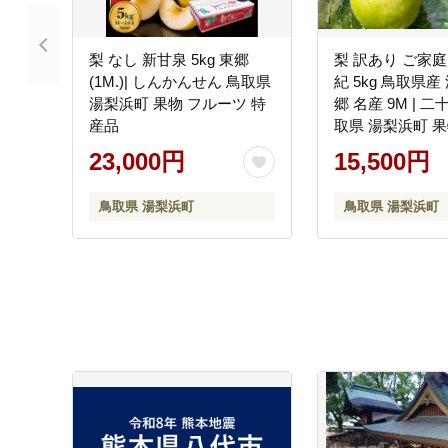
梨 なし 新甘泉 5kg 東郷
梨 訳あり ご家庭
(1M.)| しんかんせん 鳥取県
紀 5kg 鳥取県産
湯梨浜町 果物 フルーツ 特
郷 名産 9M | 
産品
取県 湯梨浜町 果
ツ 特産品
23,000円
15,500円
鳥取県 湯梨浜町
鳥取県 湯梨浜町