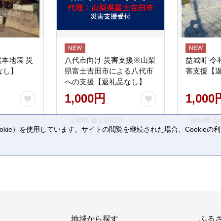
熊本地震 災
八代市向け 災害支援※山梨
益城町 令
なし】
県富士吉田市による八代市
害支援【
への支援【返礼品なし】
1,000円
1,000
山梨県 富士吉田市
熊本県 益
kie）を使用しています。サイトの閲覧を継続された場合、Cookie
。
地域から探す
ふる