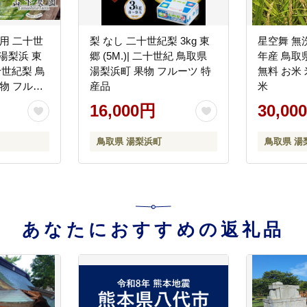
用 二十世
梨 なし 二十世紀梨 3kg 東
星空舞 無洗
 湯梨浜 東
郷 (5M.)| 二十世紀 鳥取県
年産 鳥取県 
二十世紀梨 鳥
湯梨浜町 果物 フルーツ 特
無料 お米 
物 フルー
産品
米
16,000円
30,00
鳥取県 湯梨浜町
鳥取県 湯
あなたにおすすめの返礼品