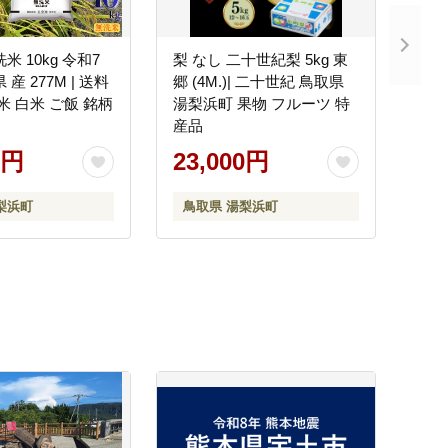
米 10kg 令和7
梨 なし 二十世紀梨 5kg 東
産 277M | 送料
郷 (4M.)| 二十世紀 鳥取県
米 白米 ご飯 銘柄
湯梨浜町 果物 フルーツ 特
産品
0円
23,000円
梨浜町
鳥取県 湯梨浜町