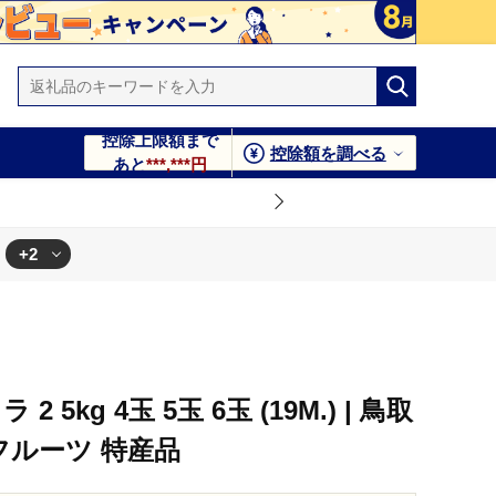
控除上限額まで
控除額を調べる
あと
***,***円
+2
5kg 4玉 5玉 6玉 (19M.) | 鳥取
フルーツ 特産品