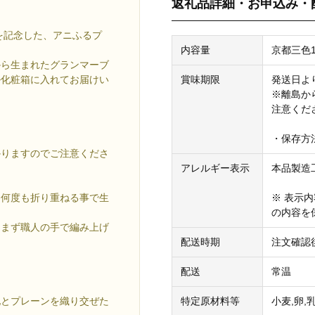
返礼品詳細・お申込み・
を記念した、アニふるプ
内容量
京都三色
から生まれたグランマーブ
賞味期限
発送日よ
ル化粧箱に入れてお届けい
※離島か
注意くだ
・保存方
かりますのでご注意くださ
アレルギー表示
本品製造
※ 表示
を何度も折り重ねる事で生
の内容を
しまず職人の手で編み上げ
配送時期
注文確認
配送
常温
特定原材料等
小麦,卵,
地とプレーンを織り交ぜた