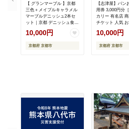
【 グランマーブル 】京都
【志津屋】パン
三色＋メイプルキャラメル
用券 3,000円分
マーブルデニッシュ2本セ
カリー 有名店 商
ット｜京都 デニッシュ食パ
チケット 人気 お
ン レビュー高評価 大人気
ン 惣菜パン 菓子
10,000円
10,000円
セット［人気2種食べ比べ
さと納税 ］
抹茶＆イチゴ キャラメル
京都府 京都市
京都府 京都市
贅沢 高級 ギフトにぴった
り プレゼント 贈答 お取り
寄せ］