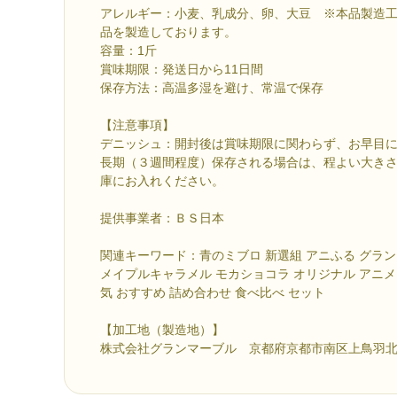
アレルギー：小麦、乳成分、卵、大豆 ※本品製造
品を製造しております。
容量：1斤
賞味期限：発送日から11日間
保存方法：高温多湿を避け、常温で保存
【注意事項】
デニッシュ：開封後は賞味期限に関わらず、お早目
長期（３週間程度）保存される場合は、程よい大き
庫にお入れください。
提供事業者：ＢＳ日本
関連キーワード：青のミブロ 新選組 アニふる グラ
メイプルキャラメル モカショコラ オリジナル アニメ 
気 おすすめ 詰め合わせ 食べ比べ セット
【加工地（製造地）】
株式会社グランマーブル 京都府京都市南区上鳥羽北