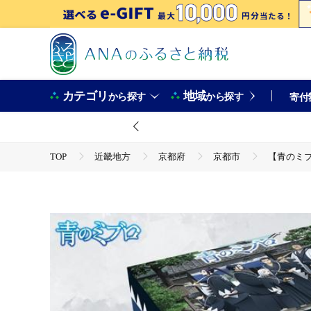
カテゴリ
地域
から探す
から探す
寄付
TOP
近畿地方
京都府
京都市
【青のミブ
TOP
パン・菓子類
パン
【青のミブロ×京都市】《期間限定2026/2/28まで》青のミブ
パン デニッシュ 人気 おすすめ おいしい ギフト プレゼント グル