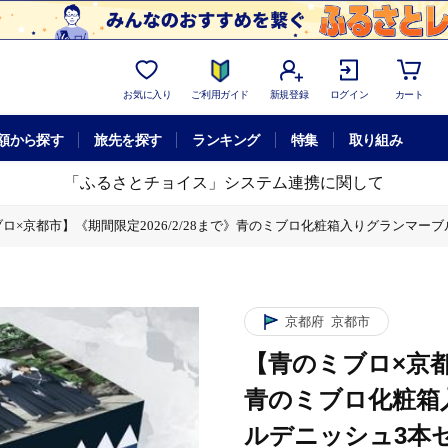
お気に入り
ご利用ガイド
新規登録
ログイン
カート
額から探す
旅先を探す
ランキング
特集
取り組み
「ふるさとチョイス」システム連携に関して
ロ×京都市】《期間限定2026/2/28まで》青のミブロ化粧箱入りグランマーブル
ロ化粧箱入りグランマーブルコラボ マーブルデニッシュ3本セット(京都三色+メイ
メ 食べ比べ セット お取り寄せ 送料無料 ふるさと納税 ］
京都府
京都市
【青のミブロ×京都市
青のミブロ化粧箱
ルデニッシュ3本