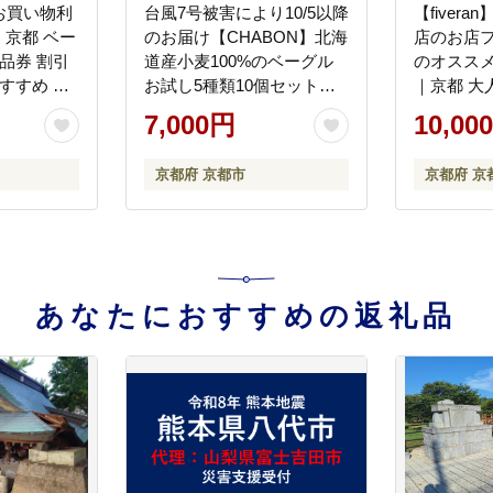
お買い物利
台風7号被害により10/5以降
【fiver
［ 京都 ベー
のお届け【CHABON】北海
店のお店フ
品券 割引
道産小麦100%のベーグル
のオススメ
すすめ パ
お試し5種類10個セット｜
｜京都 大
パン ふる
京都 人気ベーカリー ベー
有名店 お
7,000円
10,00
グル おすすめセット [ 人気
[ パン激
のベーグル食べ比べ 自家製
上位 フレ
京都府 京都市
京都府 京
焼きたて グルメ 朝食 おや
けるパン 
つ ぱん パン 便利 お取り寄
凍 グルメ
せ 通販 送料無料 ふるさと
寄せ 通販
納税 ]
と納税 ]
あなたにおすすめの返礼品