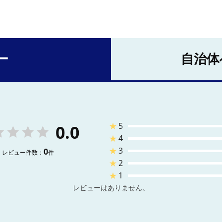
ー
自治体
★
5
0.0
★
4
★
3
0
レビュー件数：
件
★
2
★
1
レビューはありません。