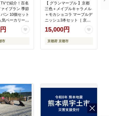
an】TVで紹介！百名
【 グランマーブル 】京都
ァイブラン 季節
三色＋メイプルキャラメル
パン 10個セット
＋モカショコラ マーブルデ
人気ベーカリー
ニッシュ3本セット［ 京都
まかせパンセット
パン デニッシュ 食パン 人
0円
15,000円
戦区京都でも人気
気 おすすめ ロングセラー
ンチシェフが手が
おいしい ギフト プレゼン
都市
京都府 京都市
国産小麦使用 冷
ト グルメ 食べ比べ 詰め合
 おすすめ お取り
わせ セット お取り寄せ ］
 送料無料 ふるさ