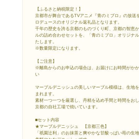
【ふるさと納税限定！】
京都市が舞台であるTVアニメ『青のミブロ』の放送
ロデュースのオリジナル返礼品となります。
千年の歴史を誇る京都のものづくり町、京都の智恵
ルの詰め合わせセットを、「青のミブロ」オリジナ
たします。
※数量限定になります。
【ご注意】
※離島からのお申込の場合は、お届けにお時間がか
い
マーブルデニッシュの美しいマーブル模様は、生地
まれます。
素材一つ一つを厳選し、丹精を込め手間と時間をお
京都の自社工場で焼いています。
■セット内容
★マーブルデニッシュ 【京都三色】
「祇園辻利」のお抹茶と爽やかな甘酸っぱい苺の生