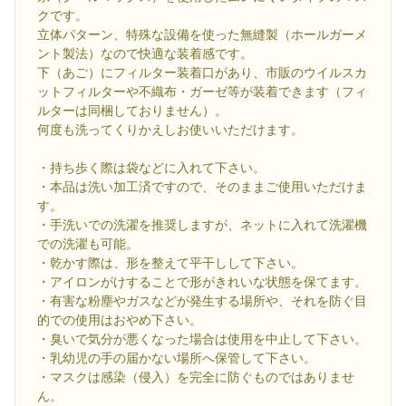
クです。
立体パターン、特殊な設備を使った無縫製（ホールガーメ
ント製法）なので快適な装着感です。
下（あご）にフィルター装着口があり、市販のウイルスカ
ットフィルターや不織布・ガーゼ等が装着できます（フィ
ルターは同梱しておりません）。
何度も洗ってくりかえしお使いいただけます。
・持ち歩く際は袋などに入れて下さい。
・本品は洗い加工済ですので、そのままご使用いただけま
す。
・手洗いでの洗濯を推奨しますが、ネットに入れて洗濯機
での洗濯も可能。
・乾かす際は、形を整えて平干しして下さい。
・アイロンがけすることで形がきれいな状態を保てます。
・有害な粉塵やガスなどが発生する場所や、それを防ぐ目
的での使用はおやめ下さい。
・臭いで気分が悪くなった場合は使用を中止して下さい。
・乳幼児の手の届かない場所へ保管して下さい。
・マスクは感染（侵入）を完全に防ぐものではありませ
ん。