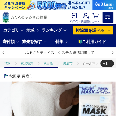
ログイン
新規登録
カート
カテゴリ
地域
ランキング
控除額を調べる
寄付額
旅先を探す
特集
ご利用ガイド
「ふるさとチョイス」システム連携に関して
+1
TOP
東北地方
秋田県
男鹿市
クールマックス使用の洗
TOP
日用品・雑貨
ほかの雑貨・日用品
クールマックス使用
秋田県
男鹿市