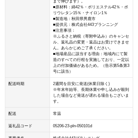
まで伸びます）。
■原材料：綿42％・ポリエステル42％・ポ
リウレタン15％・ナイロン1％
■製造地：秋田県男鹿市
■提供元：株式会社443プランニング
■注意事項：
※ふるさと納税（寄附申込み）のキャンセ
ル、返礼品の変更・返品はお受けできませ
ん。あらかじめご了承ください。
■地場産品に該当する理由：地域内にて製
造のすべての行程を実施しており、一定以
上の付加価値があるため。（告示第5条第3
号に該当）
配送時期
2週間を目安に発送(休業日除く)
※年末年始等、長期休業や申し込みが殺到
した場合など発送が遅れる場合もございま
す。
配送
常温
返礼品コード
05206-23-pln-050101d