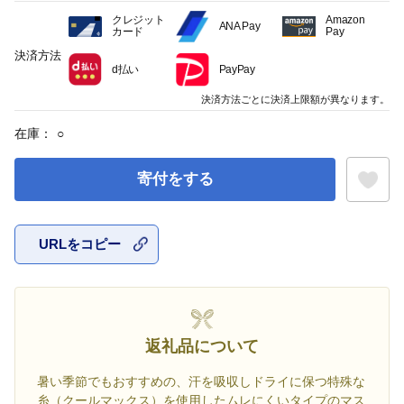
クレジット
Amazon
ANA Pay
カード
Pay
決済方法
d払い
PayPay
決済方法ごとに決済上限額が異なります。
在庫：
○
寄付をする
URLをコピー
お気に入
返礼品について
暑い季節でもおすすめの、汗を吸収しドライに保つ特殊な
糸（クールマックス）を使用したムレにくいタイプのマス