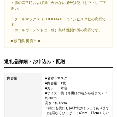
・肌の異常時および肌に合わない場合は使用を中止して下
さい。
※クールマックス（COOLMAX）はインビスタ社の商標で
す。
※ホールガーメントは（株）島精機製作所の商標です。
■ 秋田県 男鹿市 ■
返礼品詳細・お申込み・配送
内容量
■名称：マスク
■内容量：1枚
■カラー：水色
■サイズ：横（耳掛けの端から端まで）：
約30cm
高さ：約13cm
※縦にも横にも伸縮性はけっこうあります
（無理なくひっぱって40cm・17cmくらい