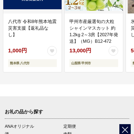
八代市 令和8年熊本地震
甲州市産厳選旬の大粒
災害支援【返礼品な
シャインマスカット 約
し】
1.2kg 2～3房【2027年発
送】（MG）B12-472
1,000円
13,000円
5
熊本県 八代市
山梨県 甲州市
お礼の品から探す
ANAオリジナル
定期便
酒
肉類