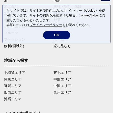
加工食品
旅行・宿泊・体験
当サイトでは、サイト利便性向上のため、クッキー（Cookie）を使
魚介類
麺類
用しています。サイトの閲覧を継続された場合、Cookieの利用に同
日用品・雑貨
野菜
意したことものといたします。
詳細については
プライバシーポリシー
をお読みください。
パン・菓子類
電化製品
フルーツ
卵・乳製品
OK
ファッション
米・穀物
飲料(酒以外)
返礼品なし
地域から探す
北海道エリア
東北エリア
関東エリア
中部エリア
近畿エリア
中国エリア
四国エリア
九州エリア
沖縄エリア