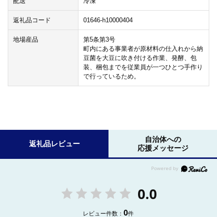
配送
冷凍
返礼品コード
01646-h10000404
地場産品
第5条第3号
町内にある事業者が原材料の仕入れから納
豆菌を大豆に吹き付ける作業、発酵、包
装、梱包までを従業員が一つひとつ手作り
で行っているため。
自治体への
返礼品レビュー
応援メッセージ
0.0
0
レビュー件数：
件