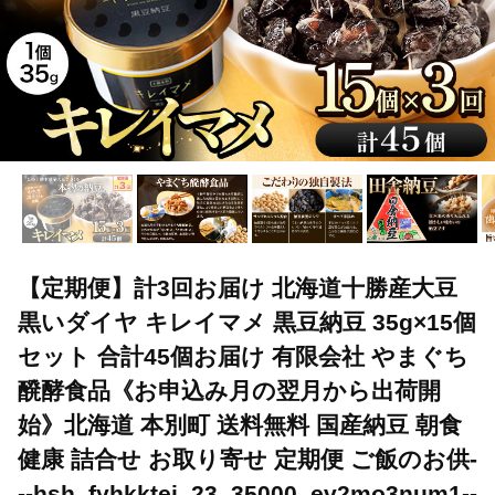
【定期便】計3回お届け 北海道十勝産大豆
黒いダイヤ キレイマメ 黒豆納豆 35g×15個
セット 合計45個お届け 有限会社 やまぐち
醗酵食品《お申込み月の翌月から出荷開
始》北海道 本別町 送料無料 国産納豆 朝食
健康 詰合せ お取り寄せ 定期便 ご飯のお供-
--hsh_fyhkktei_23_35000_ev2mo3num1--