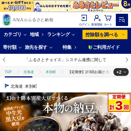
ログイン
新規登録
カート
カテゴリ
地域
ランキング
控除額を調べる
寄付額
旅先を探す
特集
ご利用ガイド
「ふるさとチョイス」システム連携に関して
+2
TOP
北海道
本別町
【定期便】計3回お届け 北海道十勝産大豆 黒
TOP
加工食品
【定期便】計3回お届け 北海道十勝産大豆 黒いダイヤ キレ
北海道
本別町
TOP
加工食品
ほかの加工食品
【定期便】計3回お届け 北海道十