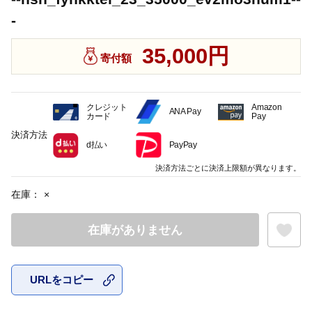
-
35,000円
寄付額
クレジット
Amazon
ANA Pay
カード
Pay
決済方法
d払い
PayPay
決済方法ごとに決済上限額が異なります。
在庫：
×
在庫がありません
URLをコピー
お気に入