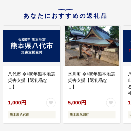
あなたにおすすめの返礼品
八代市 令和8年熊本地震
氷川町 令和8年熊本地震
災害支援【返礼品な
災害支援【返礼品な
し】
し】
1,000円
5,000円
1
熊本県 八代市
熊本県 氷川町