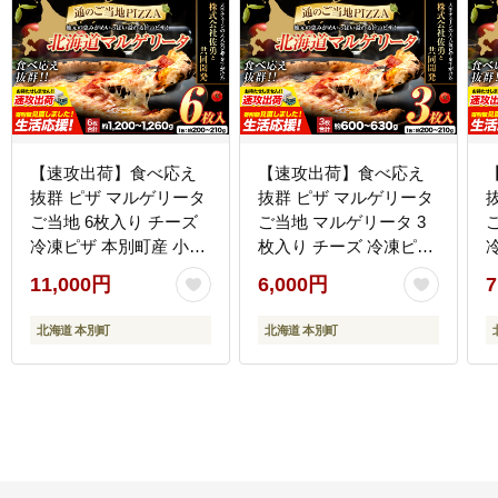
【速攻出荷】食べ応え
【速攻出荷】食べ応え
抜群 ピザ マルゲリータ
抜群 ピザ マルゲリータ
ご当地 6枚入り チーズ
ご当地 マルゲリータ 3
冷凍ピザ 本別町産 小麦
枚入り チーズ 冷凍ピザ
トマト ピザ グルメ ピッ
本別町産 小麦 トマト ピ
11,000円
6,000円
7
ザ PIZZA pizza《1-5日
ザ グルメ ピッザ PIZZA
ザ
以内に出荷予定(土日祝
pizza《1-5日以内に出荷
北海道 本別町
北海道 本別町
除く)》---
予定(土日祝除く)》---
除
hfn_fhkmpz_s_26_11000_6p-
hfn_fhkmpz_s_26_6000_3p-
h
--
--
--