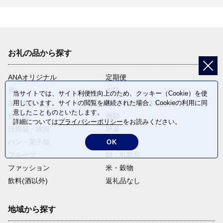
お礼の品から探す
ANAオリジナル
定期便
酒
肉類
当サイトでは、サイト利便性向上のため、クッキー（Cookie）を使
用しています。サイトの閲覧を継続された場合、Cookieの利用に同
加工食品
旅行・宿泊・体験
意したことものといたします。
魚介類
麺類
詳細については
プライバシーポリシー
をお読みください。
日用品・雑貨
野菜
パン・菓子類
電化製品
OK
フルーツ
卵・乳製品
ファッション
米・穀物
飲料(酒以外)
返礼品なし
地域から探す