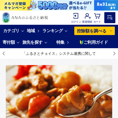
ログイン
新規登録
カート
カテゴリ
地域
ランキング
控除額を調べる
寄付額
旅先を探す
特集
ご利用ガイド
「ふるさとチョイス」システム連携に関して