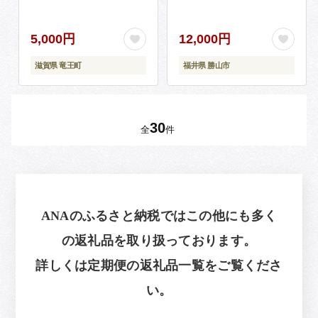
和牛 国産 ふるさと納税
[A-054006]
ブランド牛 三大和牛 和
牛 贈り物 内祝い
5,000円
12,000円
滋賀県 竜王町
福井県 勝山市
30
全
件
ANAのふるさと納税ではこの他にも多く
の返礼品を取り扱っております。
詳しくは定期便の返礼品一覧をご覧くださ
い。