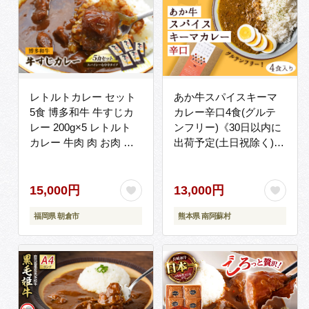
レトルトカレー セット
あか牛スパイスキーマ
5食 博多和牛 牛すじカ
カレー辛口4食(グルテ
レー 200g×5 レトルト
ンフリー)《30日以内に
カレー 牛肉 肉 お肉 レ
出荷予定(土日祝除く)》
トルト食品 じっくり煮
あか牛の館 あか牛 キー
込んだバリうま ゴロッ
マカレー---
と入ったコラーゲン♪
sms_akycurry_60d_r7_13000
15,000円
13,000円
--
福岡県 朝倉市
熊本県 南阿蘇村