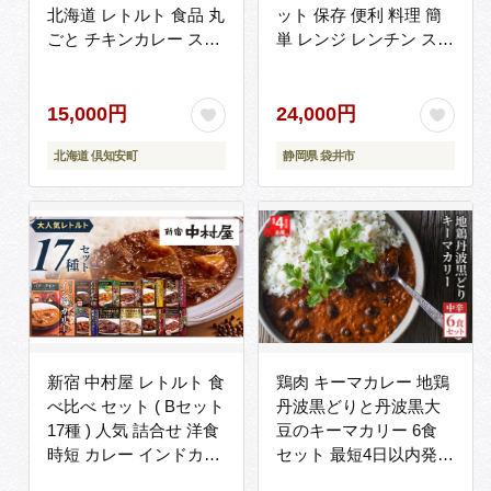
北海道 レトルト 食品 丸
ット 保存 便利 料理 簡
ごと チキンカレー スー
単 レンジ レンチン スパ
プカレー 野菜 じゃがい
イス ビーフ キーマ デミ
も 鶏 チキン お取り寄せ
グラス 人気 厳選
グルメ
15,000円
24,000円
北海道 倶知安町
静岡県 袋井市
新宿 中村屋 レトルト 食
鶏肉 キーマカレー 地鶏
べ比べ セット ( Bセット
丹波黒どりと丹波黒大
17種 ) 人気 詰合せ 洋食
豆のキーマカリー 6食
時短 カレー インドカレ
セット 最短4日以内発送
ー ビーフカレー 欧風カ
詰め合わせ レトルトカ