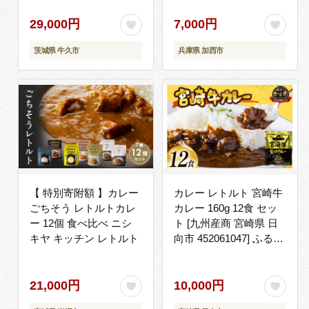
レー 数量限定 贈答品 保
レー レトルト食品 レト
存用 ストック用 非常用
ルト レトルトパウチ 常
29,000円
7,000円
老舗 レンチン レンジ
温保存 防災 防災食 非常
茨城県 牛久市
兵庫県 加西市
食 カレー
【 特別寄附額 】カレー
カレー レトルト 宮崎牛
ごちそう レトルトカレ
カレー 160g 12食 セッ
ー 12個 食べ比べ ニシ
ト [九州産商 宮崎県 日
キヤ キッチン レトルト
向市 452061047] ふるさ
と納税 レトルトカレー
レンジ 簡単調理 ビーフ
牛肉 宮崎牛 ビーフカレ
21,000円
10,000円
ー 常備食 保存食 防災