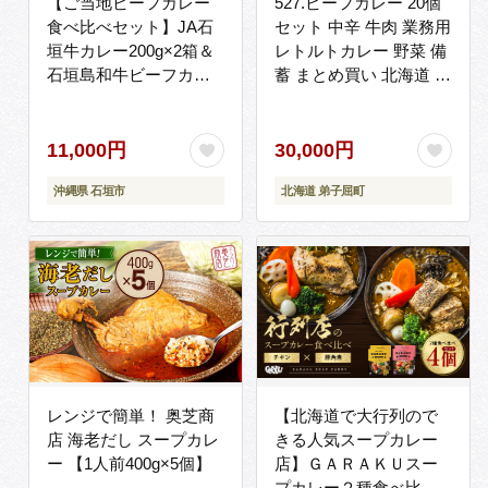
【ご当地ビーフカレー
527.ビーフカレー 20個
食べ比べセット】JA石
セット 中辛 牛肉 業務用
垣牛カレー200g×2箱＆
レトルトカレー 野菜 備
石垣島和牛ビーフカレ
蓄 まとめ買い 北海道 弟
ー 160g×3袋【合計
子屈町
880g】お土産にも大人
気のご当地カレー【レ
11,000円
30,000円
トルトで簡単・便利】
沖縄県 石垣市
北海道 弟子屈町
KB-5
レンジで簡単！ 奥芝商
【北海道で大行列ので
店 海老だし スープカレ
きる人気スープカレー
ー 【1人前400g×5個】
店】ＧＡＲＡＫＵスー
プカレー２種食べ比べ