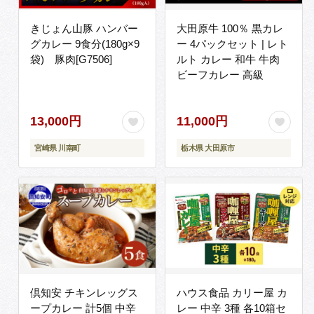
きじょん山豚 ハンバー
大田原牛 100％ 黒カレ
グカレー 9食分(180g×9
ー 4パックセット | レト
袋) 豚肉[G7506]
ルト カレー 和牛 牛肉
ビーフカレー 高級
13,000円
11,000円
宮崎県 川南町
栃木県 大田原市
倶知安 チキンレッグス
ハウス食品 カリー屋 カ
ープカレー 計5個 中辛
レー 中辛 3種 各10箱セ