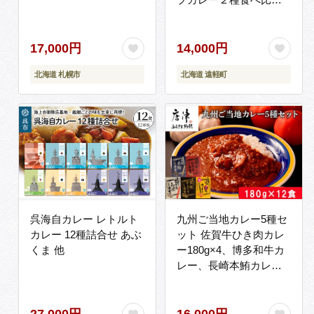
４個セット チキン
(300g×2個) 豚角煮
(358g×2個) ( ふるさと納
17,000円
14,000円
税 スープカレー カレー
北海道 札幌市
北海道 遠軽町
チキンレッグ 豚角煮 本
格スパイスカレー 北海
道 遠軽町 ) en01-00030
呉海自カレー レトルト
九州ご当地カレー5種セ
カレー 12種詰合せ あぶ
ット 佐賀牛ひき肉カレ
くま 他
ー180g×4、博多和牛カ
レー、長崎本鮪カレ
ー、黒豚ポークソテー
カレー、古処鶏和風カ
レー各180g×2(合計
27,000円
16,000円