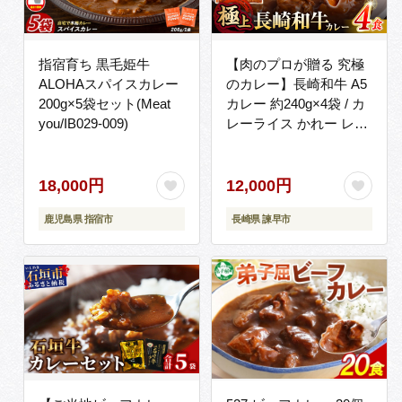
指宿育ち 黒毛姫牛
【肉のプロが贈る 究極
ALOHAスパイスカレー
のカレー】長崎和牛 A5
200g×5袋セット(Meat
カレー 約240g×4袋 / カ
you/IB029-009)
レーライス かれー レト
ルト 牛 和牛 / 諫早市 /
野中精肉店 [AHCW097]
18,000円
12,000円
鹿児島県 指宿市
長崎県 諫早市