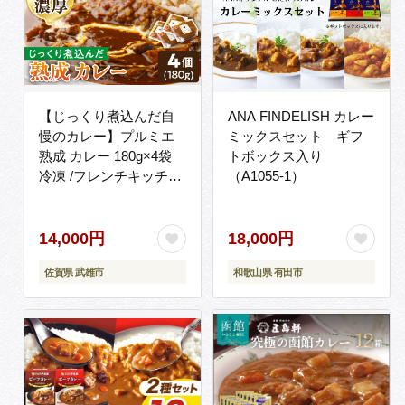
【じっくり煮込んだ自
ANA FINDELISH カレー
慢のカレー】プルミエ
ミックスセット ギフ
熟成 カレー 180g×4袋
トボックス入り
冷凍 /フレンチキッチン
（A1055-1）
プルミエ [UCF002]
14,000円
18,000円
佐賀県 武雄市
和歌山県 有田市