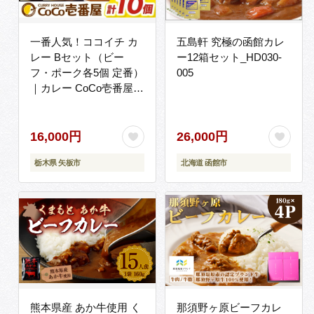
一番人気！ココイチ カ
五島軒 究極の函館カレ
レー Bセット（ビー
ー12箱セット_HD030-
フ・ポーク各5個 定番）
005
｜カレー CoCo壱番屋
常温保存 非常食 簡単 時
短 自宅用 キャンプ ふる
さと納税
16,000円
26,000円
栃木県 矢板市
北海道 函館市
熊本県産 あか牛使用 く
那須野ヶ原ビーフカレ