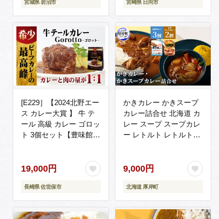
宮城県 岩沼市
宮崎県 日向市
備蓄 中辛 常温保存
[E229］【2024北野エー
かきカレー かきスープ
ス カレー大賞 】 牛 テ
カレー詰合せ 北海道 カ
ール 高級 カレー ゴロッ
レー スープ スープカレ
ト 3個セット【豊味館】
ー レトルト レトルトカ
驚きの肉量 感動のやわ
レー レトルト食品 加工
らかさ スパイス 付き
品 牡蠣
Gorotto 贅沢 ディナー
19,000円
9,000円
かんたん おかず レトル
長崎県 佐世保市
北海道 厚岸町
ト 牛肉 ビーフ ギフト
贈答 ご当地 長崎県 佐世
保市