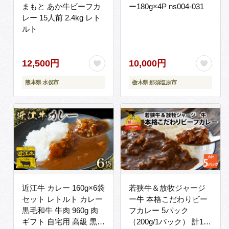
まもと あか牛ビーフカ
ー180g×4P ns004-031
レー 15人前 2.4kg レト
ルト
12,500円
10,000円
熊本県 水俣市
栃木県 那須塩原市
近江牛 カレー 160g×6袋
若狭牛＆放牧ジャージ
セット レトルト カレー
ー牛 本格こだわりビー
黒毛和牛 牛肉 960g 肉
フカレー 5パック
ギフト 自宅用 高級 黒毛
（200g/1パック） 計1kg