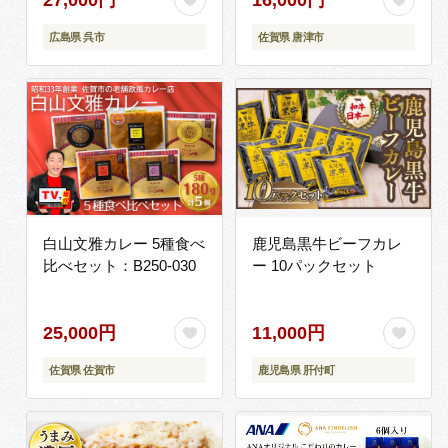
2.16kg)
広島県 呉市
佐賀県 唐津市
白山文雅カレー 5種食べ
鹿児島黒牛ビーフカレ
比べセット：B250-030
ー 10パックセット
25,000円
11,000円
佐賀県 佐賀市
鹿児島県 肝付町