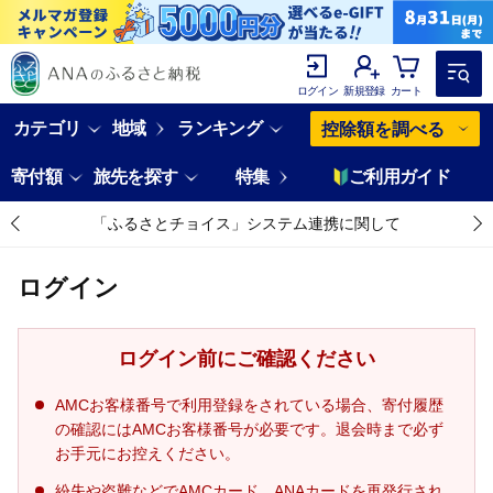
ログイン
新規登録
カート
カテゴリ
地域
ランキング
控除額を調べる
寄付額
旅先を探す
特集
ご利用ガイド
「ふるさとチョイス」システム連携に関して
ログイン
ログイン前にご確認ください
AMCお客様番号で利用登録をされている場合、寄付履歴
の確認にはAMCお客様番号が必要です。退会時まで必ず
お手元にお控えください。
紛失や盗難などでAMCカード、ANAカードを再発行され