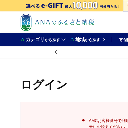
カテゴリ
地域
から探す
から探す
寄付
ログイン
AMCお客様番号で利
元にお控えください