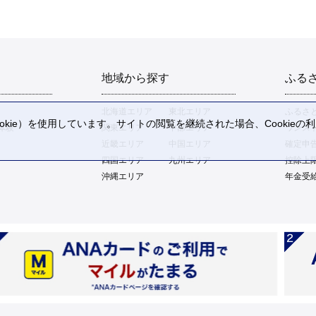
地域から探す
ふる
北海道エリア
東北エリア
ふるさ
kie）を使用しています。サイトの閲覧を継続された場合、Cookie
体験
関東エリア
中部エリア
ワンス
。
近畿エリア
中国エリア
確定申
四国エリア
九州エリア
控除上
沖縄エリア
年金受