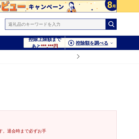
控除上限額まで
控除額を調べる
あと
***,***円
す。退会時まで必ずお手