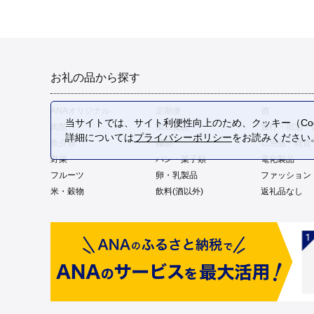
お礼の品から探す
ANAオリジナル
定期便
酒
当サイトでは、サイト利便性向上のため、クッキー（Coo
肉類
加工食品
旅行・宿泊・
詳細については
プライバシーポリシー
をお読みください
魚介類
麺類
日用品・雑貨
野菜
パン・菓子類
電化製品
フルーツ
卵・乳製品
ファッション
米・穀物
飲料(酒以外)
返礼品なし