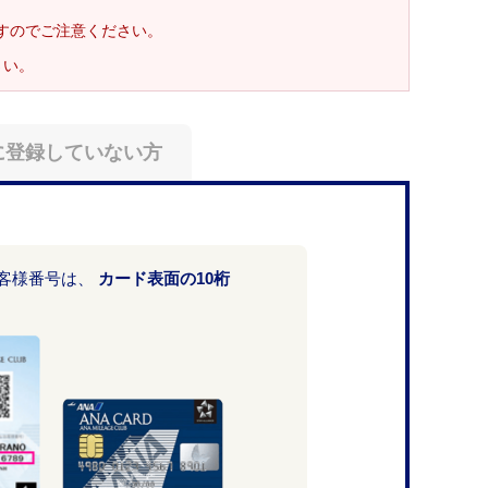
ますのでご注意ください。
さい。
に登録していない方
お客様番号は、
カード表面の10桁