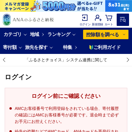
ログイン
新規登録
カート
カテゴリ
地域
ランキング
控除額を調べる
寄付額
旅先を探す
特集
ご利用ガイド
「ふるさとチョイス」システム連携に関して
ログイン
ログイン前にご確認ください
AMCお客様番号で利用登録をされている場合、寄付履歴
の確認にはAMCお客様番号が必要です。退会時まで必ず
お手元にお控えください。
紛失や盗難などでAMCカード、ANAカードを再発行され