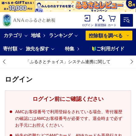
ログイン
新規登録
カート
カテゴリ
地域
ランキング
控除額を調べる
寄付額
旅先を探す
特集
ご利用ガイド
「ふるさとチョイス」システム連携に関して
ログイン
ログイン前にご確認ください
AMCお客様番号で利用登録をされている場合、寄付履歴
の確認にはAMCお客様番号が必要です。退会時まで必ず
お手元にお控えください。
紛失や盗難などでAMCカード、ANAカードを再発行され