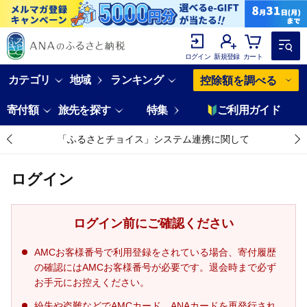
ログイン
新規登録
カート
カテゴリ
地域
ランキング
控除額を調べる
寄付額
旅先を探す
特集
ご利用ガイド
「ふるさとチョイス」システム連携に関して
ログイン
ログイン前にご確認ください
AMCお客様番号で利用登録をされている場合、寄付履歴
の確認にはAMCお客様番号が必要です。退会時まで必ず
お手元にお控えください。
紛失や盗難などでAMCカード、ANAカードを再発行され