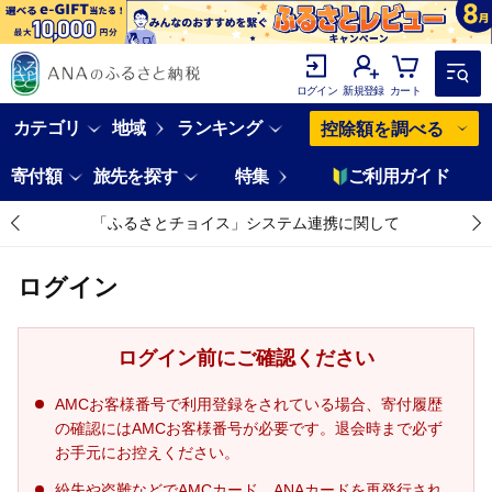
ログイン
新規登録
カート
カテゴリ
地域
ランキング
控除額を調べる
寄付額
旅先を探す
特集
ご利用ガイド
「ふるさとチョイス」システム連携に関して
ログイン
ログイン前にご確認ください
AMCお客様番号で利用登録をされている場合、寄付履歴
の確認にはAMCお客様番号が必要です。退会時まで必ず
お手元にお控えください。
紛失や盗難などでAMCカード、ANAカードを再発行され