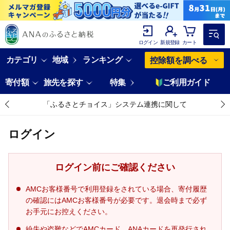
ログイン
新規登録
カート
カテゴリ
地域
ランキング
控除額を調べる
寄付額
旅先を探す
特集
ご利用ガイド
「ふるさとチョイス」システム連携に関して
ログイン
ログイン前にご確認ください
AMCお客様番号で利用登録をされている場合、寄付履歴
の確認にはAMCお客様番号が必要です。退会時まで必ず
お手元にお控えください。
紛失や盗難などでAMCカード、ANAカードを再発行され