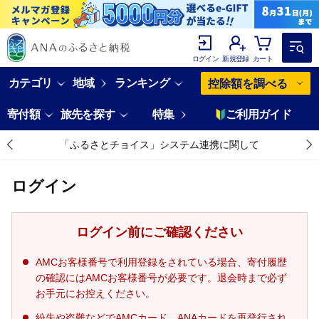
ログイン
新規登録
カート
カテゴリ
地域
ランキング
控除額を調べる
寄付額
旅先を探す
特集
ご利用ガイド
「ふるさとチョイス」システム連携に関して
ログイン
ログイン前にご確認ください
AMCお客様番号で利用登録をされている場合、寄付履歴
の確認にはAMCお客様番号が必要です。退会時まで必ず
お手元にお控えください。
紛失や盗難などでAMCカード、ANAカードを再発行され