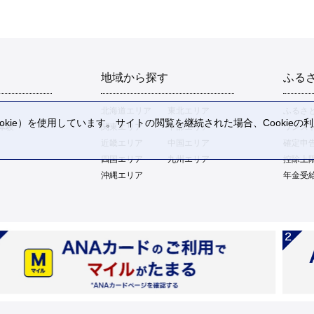
地域から探す
ふる
北海道エリア
東北エリア
ふるさ
kie）を使用しています。サイトの閲覧を継続された場合、Cookie
体験
関東エリア
中部エリア
ワンス
。
近畿エリア
中国エリア
確定申
四国エリア
九州エリア
控除上
沖縄エリア
年金受