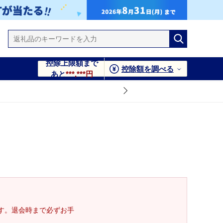
控除上限額まで
控除額を調べる
あと
***,***円
す。退会時まで必ずお手