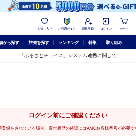
お気に入り
ご利用ガイド
新規登録
ログイン
カート
額から探す
旅先を探す
ランキング
特集
取り組み
「ふるさとチョイス」システム連携に関して
ログイン前にご確認ください
用登録をされている場合、寄付履歴の確認にはAMCお客様番号が必要で
。