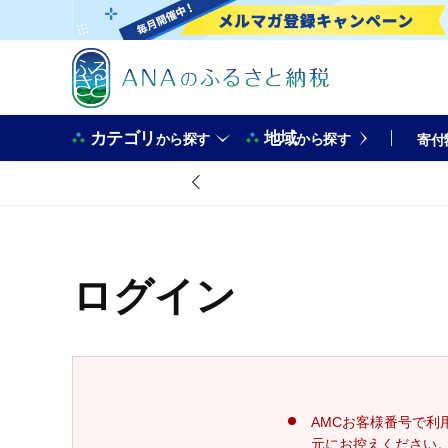
カテゴリ
地域
から探す
から探す
寄付
ログイン
AMCお客様番号で利
元にお控えください