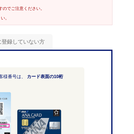
ますのでご注意ください。
さい。
に登録していない方
お客様番号は、
カード表面の10桁