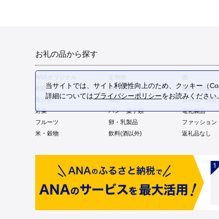
お礼の品から探す
ANAオリジナル
定期便
酒
当サイトでは、サイト利便性向上のため、クッキー（Coo
肉類
加工食品
旅行・宿泊・
詳細については
プライバシーポリシー
をお読みください
魚介類
麺類
日用品・雑貨
野菜
パン・菓子類
電化製品
フルーツ
卵・乳製品
ファッション
米・穀物
飲料(酒以外)
返礼品なし