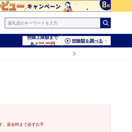
控除上限額まで
控除額を調べる
あと
***,***円
す。退会時まで必ずお手