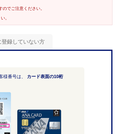
ますのでご注意ください。
さい。
に登録していない方
お客様番号は、
カード表面の10桁