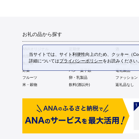
お礼の品から探す
ANAオリジナル
定期便
酒
当サイトでは、サイト利便性向上のため、クッキー（Coo
肉類
加工食品
旅行・宿泊・
詳細については
プライバシーポリシー
をお読みください
魚介類
麺類
日用品・雑貨
野菜
パン・菓子類
電化製品
フルーツ
卵・乳製品
ファッション
米・穀物
飲料(酒以外)
返礼品なし