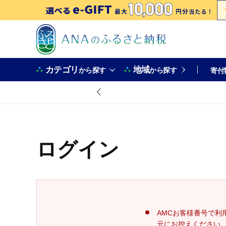
カテゴリ
地域
から探す
から探す
寄付
ログイン
AMCお客様番号で利
元にお控えください