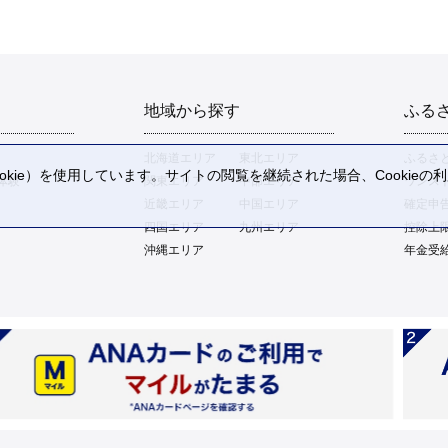
地域から探す
ふる
北海道エリア
東北エリア
ふるさ
kie）を使用しています。サイトの閲覧を継続された場合、Cookie
体験
関東エリア
中部エリア
ワンス
。
近畿エリア
中国エリア
確定申
四国エリア
九州エリア
控除上
沖縄エリア
年金受