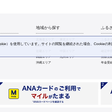
地域から探す
ふる
北海道エリア
東北エリア
ふるさ
kie）を使用しています。サイトの閲覧を継続された場合、Cookie
体験
関東エリア
中部エリア
ワンス
。
近畿エリア
中国エリア
確定申
四国エリア
九州エリア
控除上
沖縄エリア
年金受