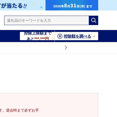
控除上限額まで
控除額を調べる
あと
***,***円
す。退会時まで必ずお手