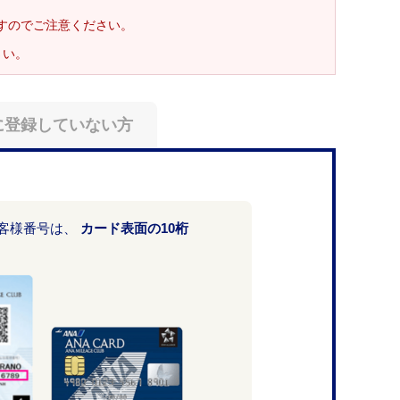
ますのでご注意ください。
さい。
に登録していない方
お客様番号は、
カード表面の10桁