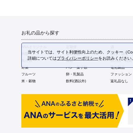
お礼の品から探す
ANAオリジナル
定期便
酒
当サイトでは、サイト利便性向上のため、クッキー（Coo
肉類
加工食品
旅行・宿泊・
詳細については
プライバシーポリシー
をお読みください
魚介類
麺類
日用品・雑貨
野菜
パン・菓子類
電化製品
フルーツ
卵・乳製品
ファッション
米・穀物
飲料(酒以外)
返礼品なし