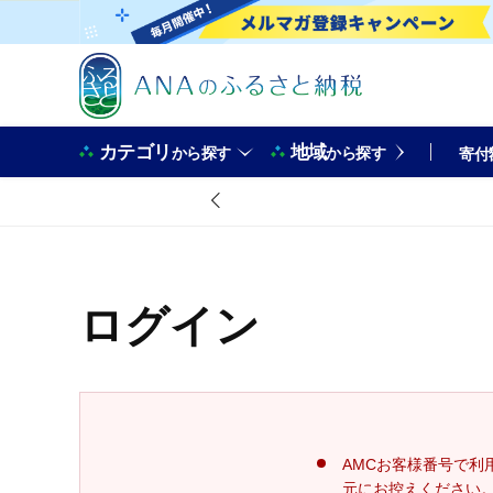
カテゴリ
地域
から探す
から探す
寄付
ログイン
AMCお客様番号で利
元にお控えください