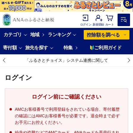
ログイン
新規登録
カート
カテゴリ
地域
ランキング
控除額を調べる
寄付額
旅先を探す
特集
ご利用ガイド
「ふるさとチョイス」システム連携に関して
ログイン
ログイン前にご確認ください
AMCお客様番号で利用登録をされている場合、寄付履歴
の確認にはAMCお客様番号が必要です。退会時まで必ず
お手元にお控えください。
紛失や盗難などでAMCカード、ANAカードを再発行され