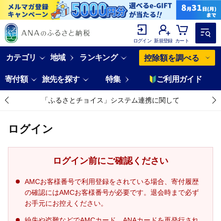
ログイン
新規登録
カート
カテゴリ
地域
ランキング
控除額を調べる
寄付額
旅先を探す
特集
ご利用ガイド
「ふるさとチョイス」システム連携に関して
ログイン
ログイン前にご確認ください
AMCお客様番号で利用登録をされている場合、寄付履歴
の確認にはAMCお客様番号が必要です。退会時まで必ず
お手元にお控えください。
紛失や盗難などでAMCカード、ANAカードを再発行され