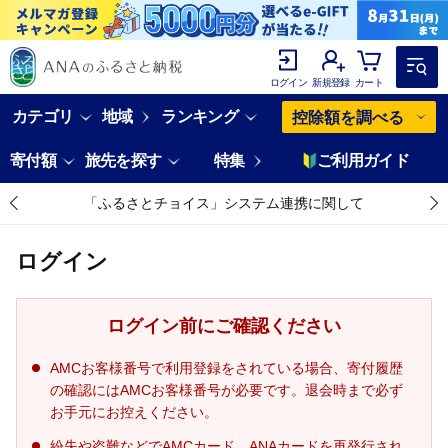
ログイン
新規登録
カート
カテゴリ
地域
ランキング
控除額を調べる
寄付額
旅先を探す
特集
ご利用ガイド
「ふるさとチョイス」システム連携に関して
ログイン
ログイン前にご確認ください
AMCお客様番号で利用登録をされている場合、寄付履歴
の確認にはAMCお客様番号が必要です。退会時まで必ず
お手元にお控えください。
紛失や盗難などでAMCカード、ANAカードを再発行され