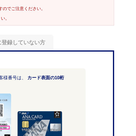
ますのでご注意ください。
さい。
に登録していない方
お客様番号は、
カード表面の10桁