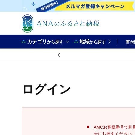
カテゴリ
地域
から探す
から探す
寄付
ログイン
AMCお客様番号で利
元にお控えください