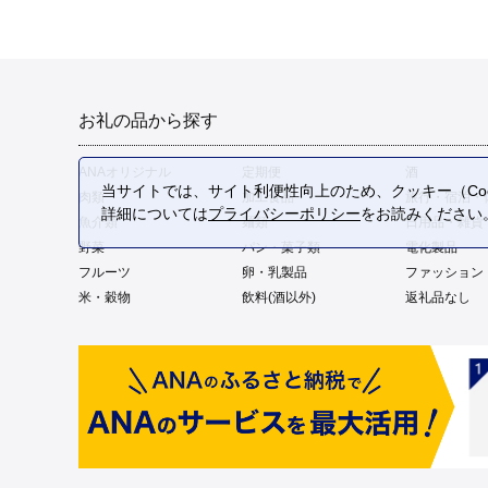
お礼の品から探す
ANAオリジナル
定期便
酒
当サイトでは、サイト利便性向上のため、クッキー（Coo
肉類
加工食品
旅行・宿泊・
詳細については
プライバシーポリシー
をお読みください
魚介類
麺類
日用品・雑貨
野菜
パン・菓子類
電化製品
フルーツ
卵・乳製品
ファッション
米・穀物
飲料(酒以外)
返礼品なし