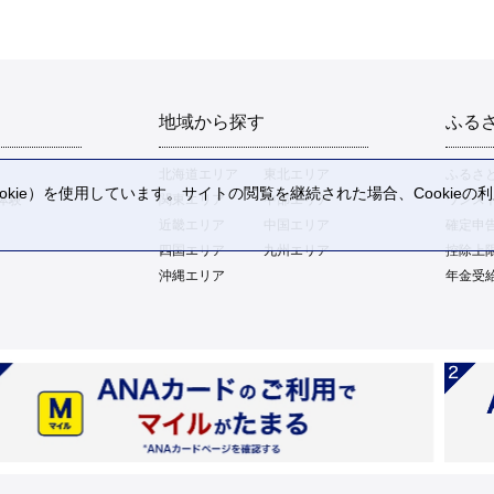
地域から探す
ふる
北海道エリア
東北エリア
ふるさ
kie）を使用しています。サイトの閲覧を継続された場合、Cookie
体験
関東エリア
中部エリア
ワンス
。
近畿エリア
中国エリア
確定申
四国エリア
九州エリア
控除上
沖縄エリア
年金受