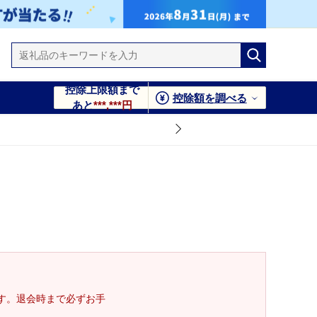
控除上限額まで
控除額を調べる
あと
***,***円
す。退会時まで必ずお手