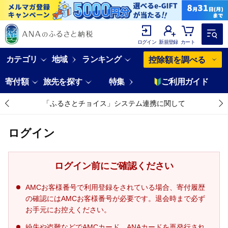
ログイン
新規登録
カート
カテゴリ
地域
ランキング
控除額を調べる
寄付額
旅先を探す
特集
ご利用ガイド
「ふるさとチョイス」システム連携に関して
ログイン
ログイン前にご確認ください
AMCお客様番号で利用登録をされている場合、寄付履歴
の確認にはAMCお客様番号が必要です。退会時まで必ず
お手元にお控えください。
紛失や盗難などでAMCカード、ANAカードを再発行され