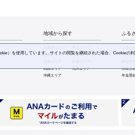
地域から探す
ふる
北海道エリア
東北エリア
ふるさ
kie）を使用しています。サイトの閲覧を継続された場合、Cookie
体験
関東エリア
中部エリア
ワンス
。
近畿エリア
中国エリア
確定申
四国エリア
九州エリア
控除上
沖縄エリア
年金受