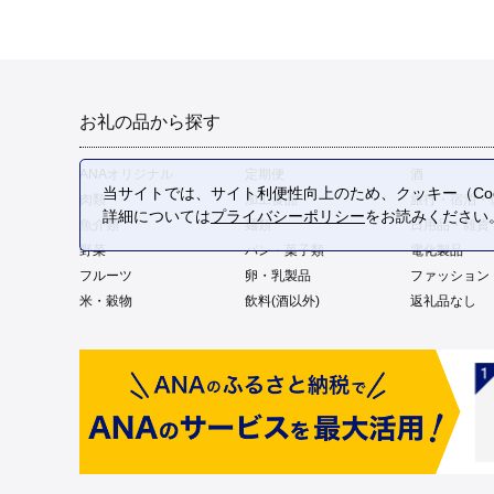
お礼の品から探す
ANAオリジナル
定期便
酒
当サイトでは、サイト利便性向上のため、クッキー（Coo
肉類
加工食品
旅行・宿泊・
詳細については
プライバシーポリシー
をお読みください
魚介類
麺類
日用品・雑貨
野菜
パン・菓子類
電化製品
フルーツ
卵・乳製品
ファッション
米・穀物
飲料(酒以外)
返礼品なし