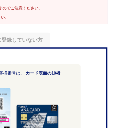
ますのでご注意ください。
さい。
に登録していない方
お客様番号は、
カード表面の10桁