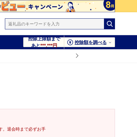
控除上限額まで
控除額を調べる
あと
***,***円
す。退会時まで必ずお手