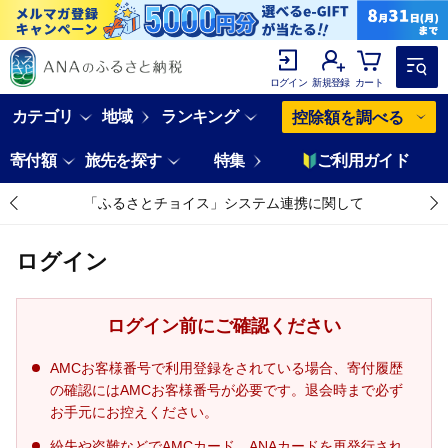
ログイン
新規登録
カート
カテゴリ
地域
ランキング
控除額を調べる
寄付額
旅先を探す
特集
ご利用ガイド
「ふるさとチョイス」システム連携に関して
ログイン
ログイン前にご確認ください
AMCお客様番号で利用登録をされている場合、寄付履歴
の確認にはAMCお客様番号が必要です。退会時まで必ず
お手元にお控えください。
紛失や盗難などでAMCカード、ANAカードを再発行され