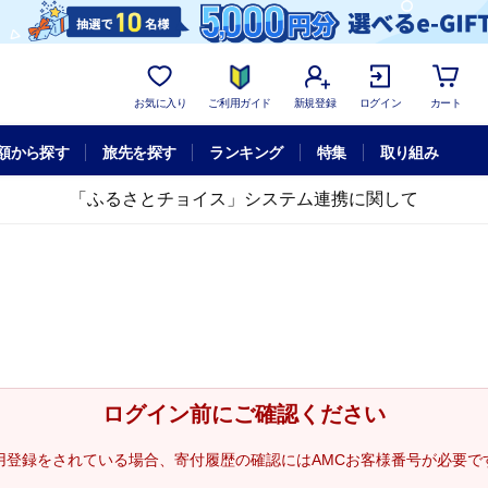
お気に入り
ご利用ガイド
新規登録
ログイン
カート
額から探す
旅先を探す
ランキング
特集
取り組み
「ふるさとチョイス」システム連携に関して
ログイン前にご確認ください
用登録をされている場合、寄付履歴の確認にはAMCお客様番号が必要で
。