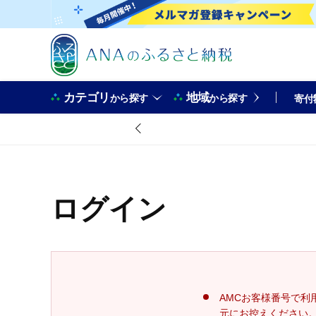
カテゴリ
地域
から探す
から探す
寄付
ログイン
AMCお客様番号で利
元にお控えください