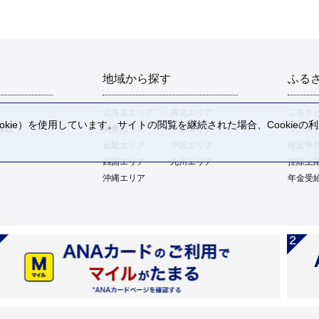
地域から探す
ふる
北海道エリア
東北エリア
ふるさ
kie）を使用しています。サイトの閲覧を継続された場合、Cookie
体験
関東エリア
中部エリア
ワンス
。
近畿エリア
中国エリア
確定申
四国エリア
九州エリア
控除上
沖縄エリア
年金受