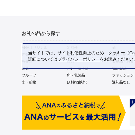
お礼の品から探す
ANAオリジナル
定期便
酒
当サイトでは、サイト利便性向上のため、クッキー（Coo
肉類
加工食品
旅行・宿泊・
詳細については
プライバシーポリシー
をお読みください
魚介類
麺類
日用品・雑貨
野菜
パン・菓子類
電化製品
フルーツ
卵・乳製品
ファッション
米・穀物
飲料(酒以外)
返礼品なし