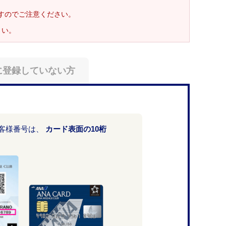
ますのでご注意ください。
さい。
に登録していない方
お客様番号は、
カード表面の10桁