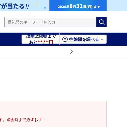
控除上限額まで
控除額を調べる
あと
***,***円
す。退会時まで必ずお手