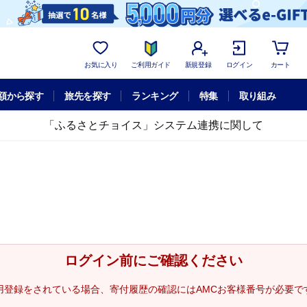
お気に入り
ご利用ガイド
新規登録
ログイン
カート
額から探す
旅先を探す
ランキング
特集
取り組み
「ふるさとチョイス」システム連携に関して
ログイン前にご確認ください
用登録をされている場合、寄付履歴の確認にはAMCお客様番号が必要で
。