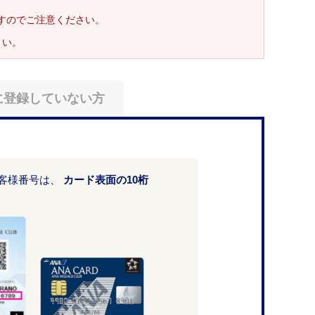
ますのでご注意ください。
さい。
に登録していない方
お客様番号は、
カード表面の10桁