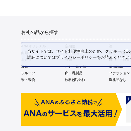
お礼の品から探す
ANAオリジナル
定期便
酒
当サイトでは、サイト利便性向上のため、クッキー（Coo
肉類
加工食品
旅行・宿泊・
詳細については
プライバシーポリシー
をお読みください
魚介類
麺類
日用品・雑貨
野菜
パン・菓子類
電化製品
フルーツ
卵・乳製品
ファッション
米・穀物
飲料(酒以外)
返礼品なし