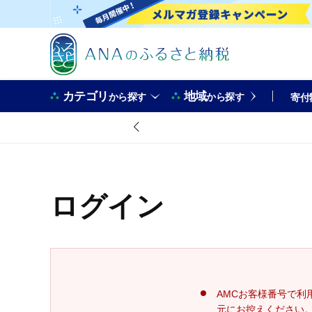
カテゴリ
地域
から探す
から探す
寄付
ログイン
AMCお客様番号で利
元にお控えください