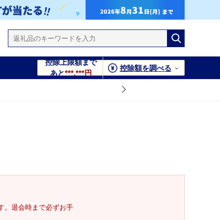
控除上限額まで
控除額を調べる
あと
***,***円
す。退会時まで必ずお手