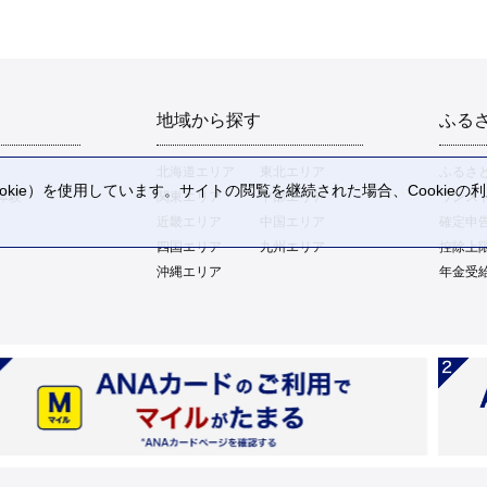
地域から探す
ふる
北海道エリア
東北エリア
ふるさ
kie）を使用しています。サイトの閲覧を継続された場合、Cookie
体験
関東エリア
中部エリア
ワンス
。
近畿エリア
中国エリア
確定申
四国エリア
九州エリア
控除上
沖縄エリア
年金受